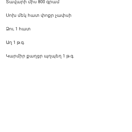
Տավարի միս 800 գրամ
Սոխ մեկ հատ փոքր չափսի
Ձու 1 հատ
Աղ 1 թ.գ.
Կարմիր քաղցր պղպեղ 1 թ.գ.