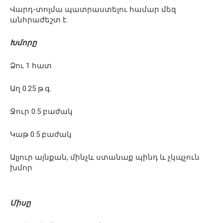
Վարդ-տոլմա պատրաստելու համար մեզ
անհրաժեշտ է.
Խմորը
Ձու 1 հատ
Աղ 0.25 թ.գ.
Ջուր 0.5 բաժակ
Կաթ 0.5 բաժակ
Ալյուր այնքան, մինչև ստանաք պինդ և չկպչուն
խմոր
Միսը