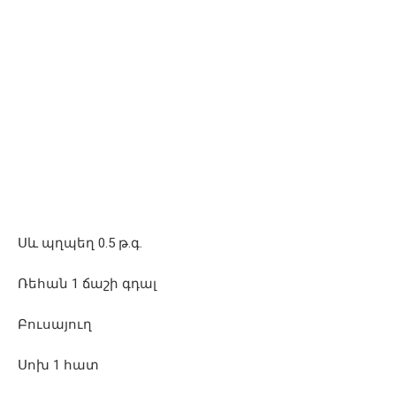
Սև պղպեղ 0.5 թ.գ.
Ռեհան 1 ճաշի գդալ
Բուսայուղ
Սոխ 1 հատ