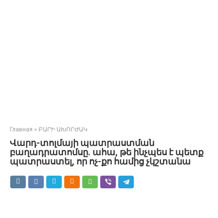
Главная
»
ԲԱՐԻ ԱԽՈՐԺԱԿ
Վարդ-տոլմայի պատրաստման
բաղադրատոմսը. ահա, թե ինչպես է պետք
պատրաստել, որ ոչ-քո համից չկշտանա