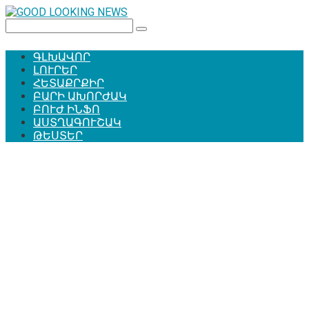
Перейти
к
Поиск:
контенту
ԳԼԽԱՎՈՐ
ԼՈՒՐԵՐ
ՀԵՏԱՔՐՔԻՐ
ԲԱՐԻ ԱԽՈՐԺԱԿ
ԲՈՒԺ ԻՆՖՈ
ԱՍՏՂԱԳՈՒՇԱԿ
ԹԵՍՏԵՐ