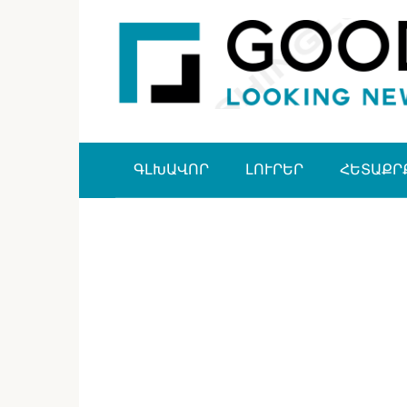
Перейти
к
контенту
ԳԼԽԱՎՈՐ
ԼՈՒՐԵՐ
ՀԵՏԱՔՐ