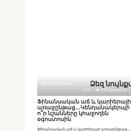
Ձեզ նույն
ԱՍՏՂԱԳՈՒՇԱԿ
0
249 Просмотр
Ֆինանսական աճ և կարիերայի
առաջընթաց․․․Կենդանակերպի
ո՞ր նշանները կհաջողեն
օգոստոսին
Ֆինանսական աճ և կարիերայի առաջընթաց․․․