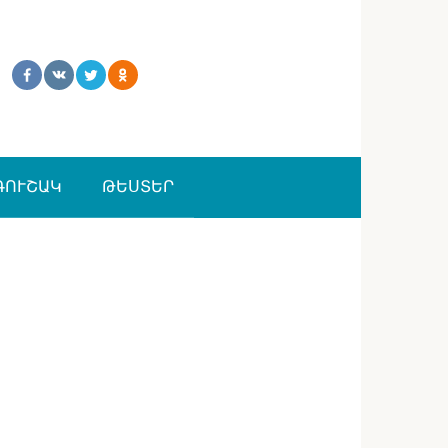
ԳՈՒՇԱԿ
ԹԵՍՏԵՐ