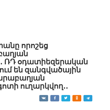
անը որոշեց
բաղյան
․ ՌԴ օդատիեզերական
ւմ են զանգվածային
Ղարաբաղյան
ոտի ուղարկվող․․