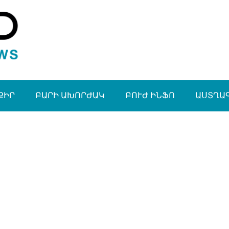
ՔԻՐ
ԲԱՐԻ ԱԽՈՐԺԱԿ
ԲՈՒԺ ԻՆՖՈ
ԱՍՏՂԱ