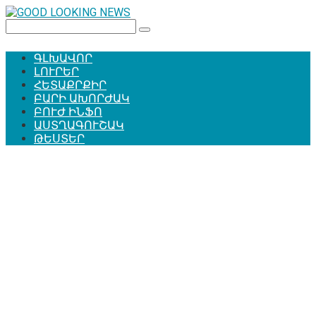
Перейти
к
Поиск:
контенту
ԳԼԽԱՎՈՐ
ԼՈՒՐԵՐ
ՀԵՏԱՔՐՔԻՐ
ԲԱՐԻ ԱԽՈՐԺԱԿ
ԲՈՒԺ ԻՆՖՈ
ԱՍՏՂԱԳՈՒՇԱԿ
ԹԵՍՏԵՐ