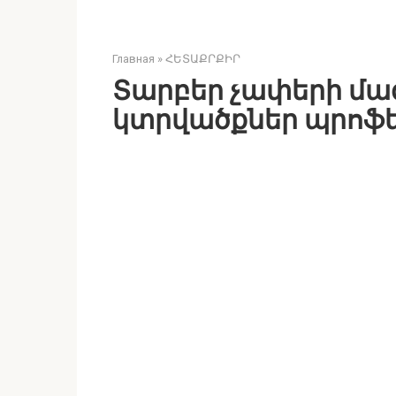
Главная
»
ՀԵՏԱՔՐՔԻՐ
Տարբեր չափերի մա
կտրվածքներ պրոֆե