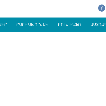
ՔԻՐ
ԲԱՐԻ ԱԽՈՐԺԱԿ
ԲՈՒԺ ԻՆՖՈ
ԱՍՏՂԱ