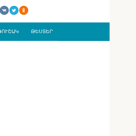
ԳՈՒՇԱԿ
ԹԵՍՏԵՐ