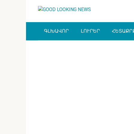
Перейти
к
контенту
ԳԼԽԱՎՈՐ
ԼՈՒՐԵՐ
ՀԵՏԱՔՐ