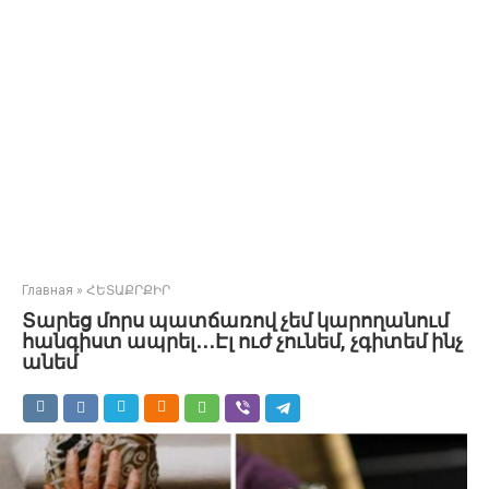
Главная
»
ՀԵՏԱՔՐՔԻՐ
Տարեց մորս պատճառով չեմ կարողանում
հանգիստ ապրել․․․Էլ ուժ չունեմ, չգիտեմ ինչ
անեմ