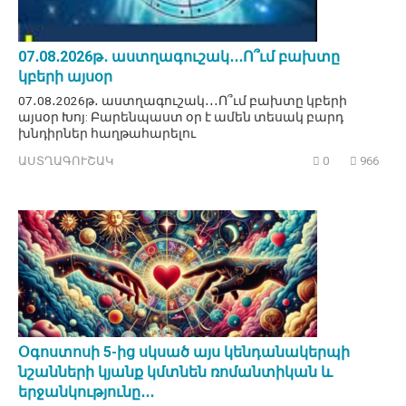
07․08․2026թ․ աստղագուշակ․․․Ո՞ւմ բախտը
կբերի այսօր
07․08․2026թ․ աստղագուշակ․․․Ո՞ւմ բախտը կբերի
այսօր Խոյ: Բարենպաստ օր է ամեն տեսակ բարդ
խնդիրներ հաղթահարելու
ԱՍՏՂԱԳՈՒՇԱԿ
0
966
Օգոստոսի 5-ից սկսած այս կենդանակերպի
նշանների կյանք կմտնեն ռոմանտիկան և
երջանկությունը․․․