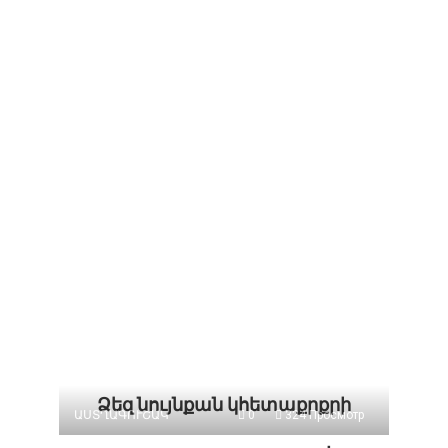
Ձեզ նույնքան կհետաքրքրի
ԱՍՏՂԱԳՈՒՇԱԿ
0
324 Просмотр