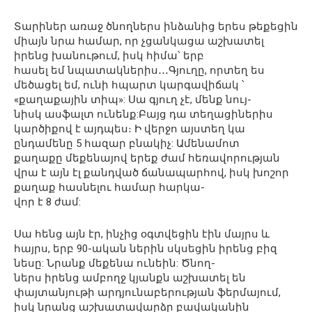
Տարիներ առաջ ծնողներս ինձանից երես թեքեցին
միայն նրա համար, որ չցանկացա աշխատել
իրենց խանութում, իսկ հիմա՝ երբ
հասել եմ նպատակներիս․․․Գյուղը, որտեղ ես
մեծացել եմ, ունի հպարտ կարգավիճակ ՝
«քաղաքային տիպ»: Սա գյուղ չէ, մենք նույ-
նիսկ ասֆալտ ունենք:Բայց դա տեղացիներիս
կարծիքով է այդպես։ Ի վերջո այստեղ կա
ընդամենը 5 հազար բնակիչ: Ամենամոտ
քաղաքը մեքենայով երեք ժամ հեռավորության
վրա է այն էլ քանդված ճանապարհով, իսկ խոշոր
քաղաք հասնելու համար հարկա-
վոր է 8 ժամ:
Սա հենց այն էր, ինչից օգտվեցին էին մայրս և
հայրս, երբ 90-ական ներին սկսեցին իրենց բիզ
նեսը: Նրանք մեքենա ունեին: Ծնող-
ներս իրենց ամբողջ կյանքն աշխատել են
փայտանյութի արդյունաբերության ֆերմայում,
իսկ նրանց աշխատավարձը բավականին