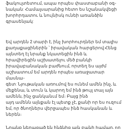
ֆակուլտետում, ապա որպես փաստաբանի օգ-
նական: Համալսարանից հետո ես նշանակվեցի
խորհրդատու և նույնիսկ ունեի առանձին
գրասենյակ:
Եվ արդեն 2 տարի է, ինչ խորհուրդներ եմ տալիս
քաղաքացիներին ՝ իրավական հարցերով:Հենց
այնտեղ էլ նրանք նկատեցին ինձ և
հրավիրեցին աշխատելու մեծ բանկի
իրավաբանական բաժնում, որտեղ ես այժմ
աշխատում եմ արդեն որպես առաջատար
մասնա-
գետ: Նյութական առումով ես ունեմ ամեն ինչ, և
մեքենա, և տուն և կարող եմ ինձ թույլ տալ այն
ամենն, ինչ ցանկանւմ եմ։ Բայց ինձ
այդ ամենն այնքան էլ պետք չէ, քանի որ ես ուզում
եմ, որ ծնողներս վերջապես ինձ հասկանան և
ներեն։
Նրանք նեղացած են ինձնից այն բանի համար, որ