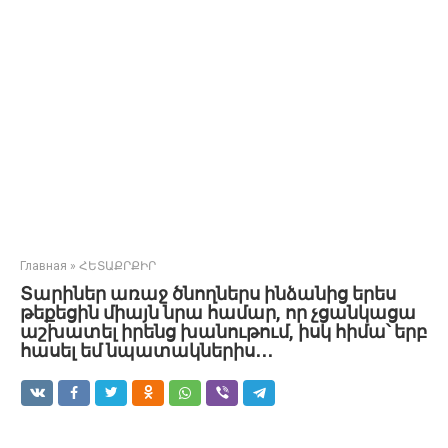
Главная
»
ՀԵՏԱՔՐՔԻՐ
Տարիներ առաջ ծնողներս ինձանից երես
թեքեցին միայն նրա համար, որ չցանկացա
աշխատել իրենց խանութում, իսկ հիմա՝ երբ
հասել եմ նպատակներիս․․․