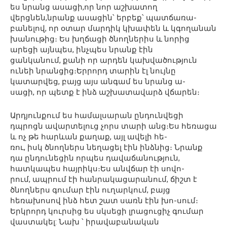
ես նրանց ասացի,որ նոր աշխատող
վերցնեն,նրանք ասացին՝ երբեք՝ պատճառա-
բանելով, որ օտար մարդիկ կխափեն և կգողանան
խանութից։ Ես խղճացի ծնողներիս և նորից
արեցի այնպես, ինչպես նրանք էին
ցանկանում, քանի որ արդեն կախվածություն
ունեի նրանցից։Երրորդ տարին էլ նույնը
կատարվեց, բայց այս անգամ ես նրանց ա-
սացի, որ պետք է ինձ աշխատավարձ վճարեն։
Արդյունքում ես համալսարան ընդունվեցի
դպրոցն ավարտելուց չորս տարի անց։Ես հեռացա
և ոչ թե հարևան քաղաք, այլ ավելի հե-
ռու, իսկ ծնողներս նեղացել էին ինձնից։ Նրանք
դա ընդունեցին որպես դավաճանություն,
հատկապես հայրիկս։Ես անվճար էի սովո-
րում, ապրում էի հանրակացարանում, ճիշտ է
ծնողներս գումար էին ուղարկում, բայց
հեռախոսով ինձ հետ շատ սառն էին խո-սում։
Երկրորդ կուրսից ես սկսեցի լրացուցիչ գումար
վաստակել: Նախ ՝ իրավաբանական