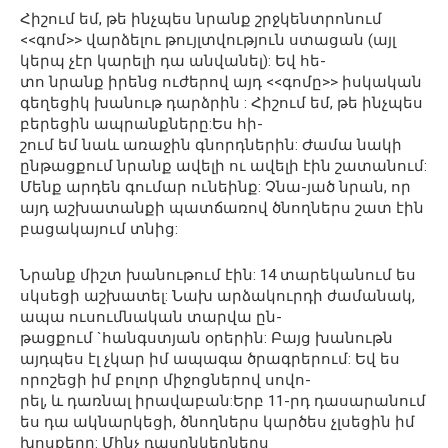
Հիշում եմ, թե ինչպես նրանք շրջկենտրոնում
<<գոմ>> վարձելու թույլտվություն ստացան (այլ
կերպ չէր կարելի դա անվանել): Եվ հե-
տո նրանք իրենց ուժերով այդ <<գոմը>> իսկական
գեղեցիկ խանութ դարձրին : Հիշում եմ, թե ինչպես
բերեցին ապրանքները:Ես հի-
շում եմ նաև առաջին գնորդներին: Ժամա նակի
ընթացքում նրանք ավելի ու ավելի էին շատանում:
Մենք արդեն գումար ունեինք: Չնա-յած նրան, որ
այդ աշխատանքի պատճառով ծնողներս շատ էին
բացակայում տնից:
Նրանք միշտ խանութում էին: 14 տարեկանում ես
սկսեցի աշխատել: Նախ արձակուրդի ժամանակ,
ապա ուսումնական տարվա ըն-
թացքում `հանգստյան օրերին: Բայց խանութն
այդպես էլ չկար իմ ապագա ծրագրերում: Եվ ես
որոշեցի իմ բոլոր միջոցներով սովո-
րել, և դառնալ իրավաբան:Երբ 11-րդ դասարանում
ես դա ակնարկեցի, ծնողներս կարծես չլսեցին իմ
խոսքերը: Մինչ դասընկերներս