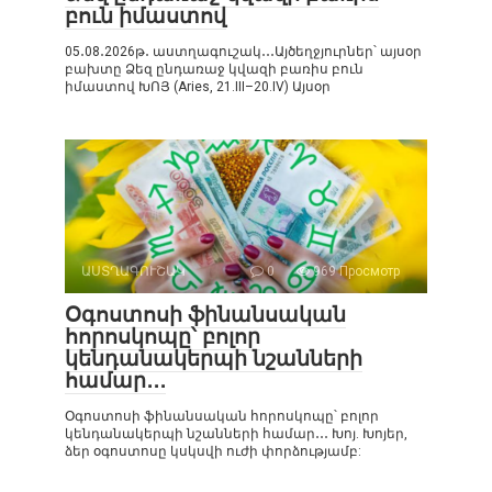
բուն իմաստով
05․08․2026թ․ աստղագուշակ․․․Այծեղջյուրներ՝ այսօր
բախտը Ձեզ ընդառաջ կվազի բառիս բուն
իմաստով ԽՈՅ (Aries, 21.III–20.IV) Այսօր
ԱՍՏՂԱԳՈՒՇԱԿ
0
969 Просмотр
Օգոստոսի ֆինանսական
հորոսկոպը՝ բոլոր
կենդանակերպի նշանների
համար․․․
Օգոստոսի ֆինանսական հորոսկոպը՝ բոլոր
կենդանակերպի նշանների համար․․․ Խոյ. Խոյեր,
ձեր օգոստոսը կսկսվի ուժի փորձությամբ: