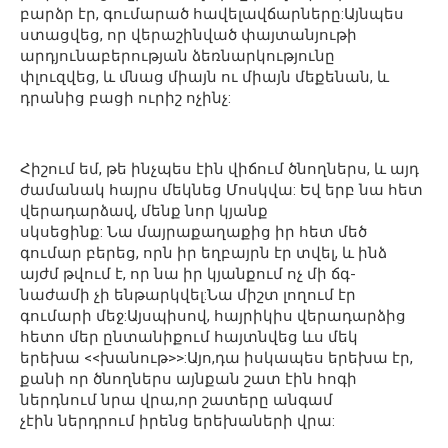
բարձր էր, գումարած հավելավճարները:Այնպես
ստացվեց, որ վերաշինված փայտանյութի
արդյունաբերության ձեռնարկությունը
փլուզվեց, և մնաց միայն ու միայն մեքենան, և
դրանից բացի ուրիշ ոչինչ:
Հիշում եմ, թե ինչպես էին վիճում ծնողներս, և այդ
ժամանակ հայրս մեկնեց Մոսկվա: Եվ երբ նա հետ
վերադարձավ, մենք նոր կյանք
սկսեցինք: Նա մայրաքաղաքից իր հետ մեծ
գումար բերեց, որն իր եղբայրն էր տվել, և ինձ
այժմ թվում է, որ նա իր կյանքում ոչ մի ճգ-
նաժամի չի ենթարկվել:Նա միշտ լողում էր
գումարի մեջ:Այսպիսով, հայրիկիս վերադարձից
հետո մեր ընտանիքում հայտնվեց ևս մեկ
երեխա <<խանութ>>:Այո,դա իսկապես երեխա էր,
քանի որ ծնողներս այնքան շատ էին հոգի
ներդնում նրա վրա,որ շատերը անգամ
չէին ներդրում իրենց երեխաների վրա: