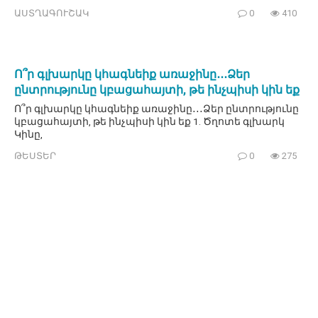
ԱՍՏՂԱԳՈՒՇԱԿ
0
410
Ո՞ր գլխարկը կհագնեիք առաջինը․․․Ձեր
ընտրությունը կբացահայտի, թե ինչպիսի կին եք
Ո՞ր գլխարկը կհագնեիք առաջինը․․․Ձեր ընտրությունը
կբացահայտի, թե ինչպիսի կին եք 1. Ծղոտե գլխարկ
Կինը,
ԹԵՍՏԵՐ
0
275