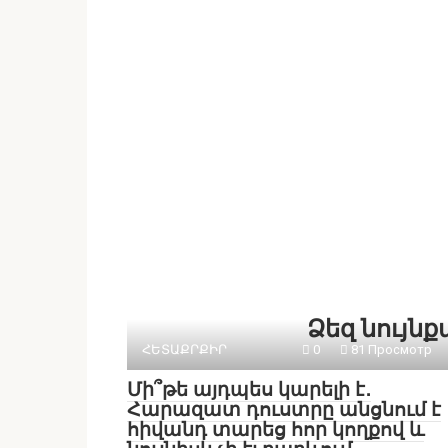
Ձեզ նույն
ՀԵՏԱՔՐՔԻՐ
0
81 Просмотр
Մի՞թե այդպես կարելի է․
Հարազատ դուստրը անցնում է
հիվանդ տարեց հոր կողքով և