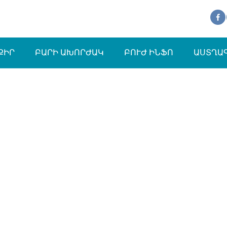
ՔԻՐ
ԲԱՐԻ ԱԽՈՐԺԱԿ
ԲՈՒԺ ԻՆՖՈ
ԱՍՏՂԱ