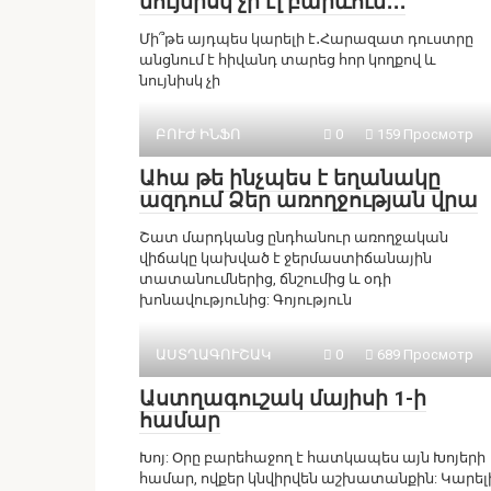
նույնիսկ չի էլ բարևում․․․
Մի՞թե այդպես կարելի է․Հարազատ դուստրը
անցնում է հիվանդ տարեց հոր կողքով և
նույնիսկ չի
ԲՈՒԺ ԻՆՖՈ
0
159 Просмотр
Ահա թե ինչպես է եղանակը
ազդում Ձեր առողջության վրա
Շատ մարդկանց ընդհանուր առողջական
վիճակը կախված է ջերմաստիճանային
տատանումներից, ճնշումից և օդի
խոնավությունից: Գոյություն
ԱՍՏՂԱԳՈՒՇԱԿ
0
689 Просмотр
Աստղագուշակ մայիսի 1-ի
համար
Խոյ: Օրը բարեհաջող է հատկապես այն Խոյերի
համար, ովքեր կնվիրվեն աշխատանքին: Կարել