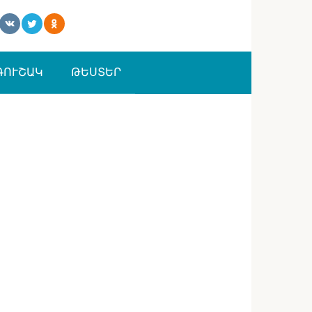
ԳՈՒՇԱԿ
ԹԵՍՏԵՐ