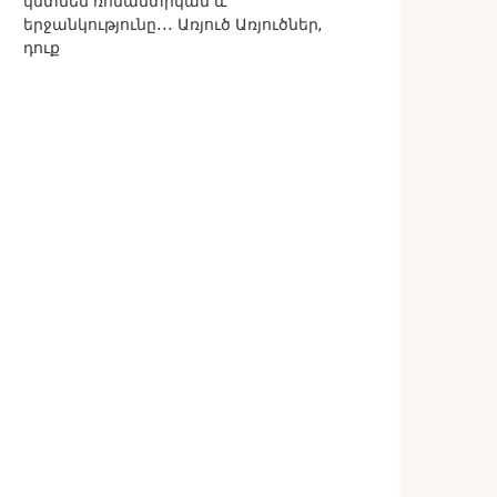
կմտնեն ռոմանտիկան և
երջանկությունը․․․ Առյուծ Առյուծներ,
դուք