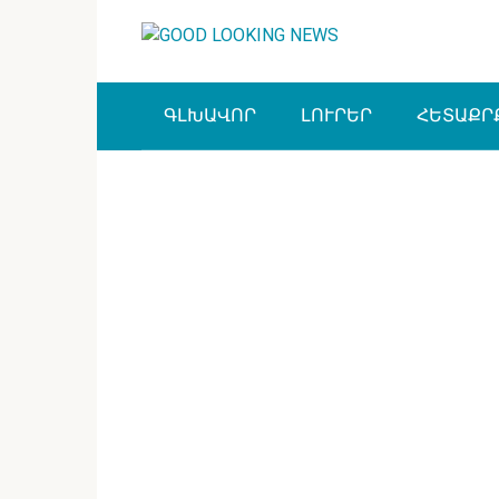
Перейти
к
контенту
ԳԼԽԱՎՈՐ
ԼՈՒՐԵՐ
ՀԵՏԱՔՐ