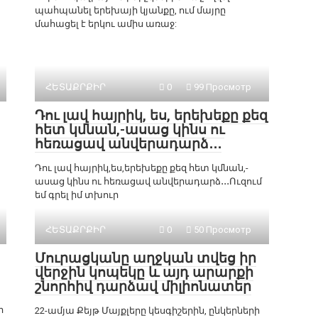
պահպանել երեխայի կյանքը, ում մայրը
մահացել է երկու ամիս առաջ:
ՀԵՏԱՔՐՔԻՐ
0
99 Просмотр
Դու լավ հայրիկ, ես, երեխեքը քեզ
հետ կմնան,-ասաց կինս ու
հեռացավ անվերադարձ․․․
Դու լավ հայրիկ,ես,երեխեքը քեզ հետ կմնան,-
ասաց կինս ու հեռացավ անվերադարձ․․․Ուզում
եմ գրել իմ տխուր
ՀԵՏԱՔՐՔԻՐ
0
50 Просмотр
Մուրացկանը աղջկան տվեց իր
վերջին կոպեկը և այդ արարքի
շնորհիվ դարձավ միլիոնատեր
ի
22-ամյա Քեյթ Մայքլերը կեսգիշերին, ընկերների