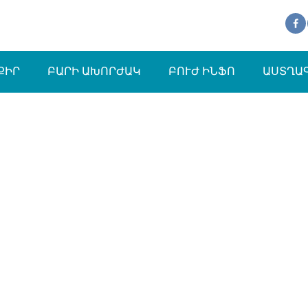
ՔԻՐ
ԲԱՐԻ ԱԽՈՐԺԱԿ
ԲՈՒԺ ԻՆՖՈ
ԱՍՏՂԱ