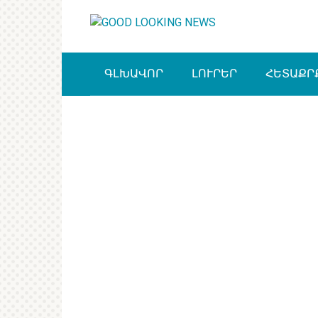
Перейти
к
контенту
ԳԼԽԱՎՈՐ
ԼՈՒՐԵՐ
ՀԵՏԱՔՐ