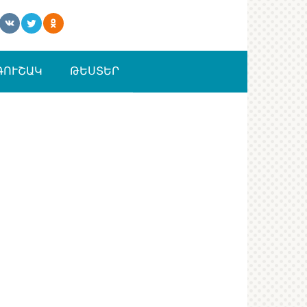
ԳՈՒՇԱԿ
ԹԵՍՏԵՐ