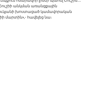
քում հնարավոր լիներ պահել Շուշին․․․
ր Շուշիի անկման առանցքային
ուկյանի խոստացած կամավորական
իի մարտին»,- հավելեց նա։