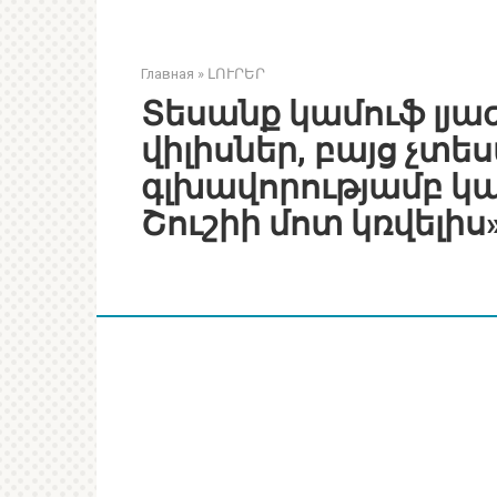
Главная
»
ԼՈՒՐԵՐ
Տեսանք կամուֆ լյա
վիլիսներ, բայց չտե
գլխավորությամբ կ
Շուշիի մոտ կռվելիս