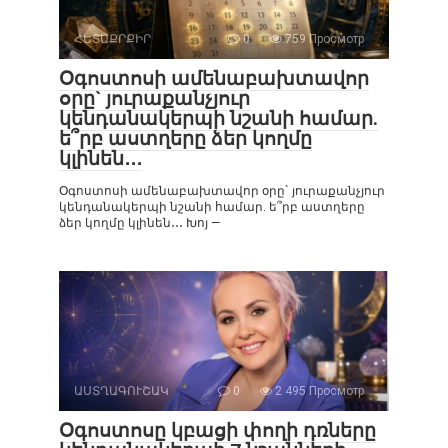
ՀԵՏԱՔՐՔԻՐ
0
759 Просмотр
Օգոստոսի ամենաբախտավոր
օրը` յուրաքանչյուր
կենդանակերպի նշանի համար.
ե՞րբ աստղերը ձեր կողմը
կլինեն․․․
Օգոստոսի ամենաբախտավոր օրը` յուրաքանչյուր
կենդանակերպի նշանի համար. ե՞րբ աստղերը
ձեր կողմը կլինեն․․․ Խոյ —
ԱՍՏՂԱԳՈՒՇԱԿ
0
2 495 Просмотр
Օգոստոսը կբացի փողի դռները