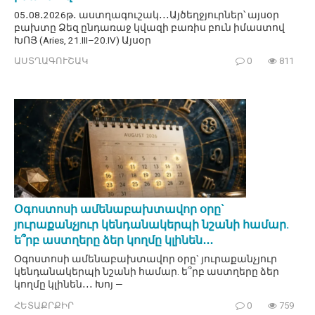
05․08․2026թ․ աստղագուշակ․․․Այծեղջյուրներ՝ այսօր
բախտը Ձեզ ընդառաջ կվազի բառիս բուն իմաստով
ԽՈՅ (Aries, 21.III–20.IV) Այսօր
ԱՍՏՂԱԳՈՒՇԱԿ
0
811
Օգոստոսի ամենաբախտավոր օրը`
յուրաքանչյուր կենդանակերպի նշանի համար.
ե՞րբ աստղերը ձեր կողմը կլինեն․․․
Օգոստոսի ամենաբախտավոր օրը` յուրաքանչյուր
կենդանակերպի նշանի համար. ե՞րբ աստղերը ձեր
կողմը կլինեն․․․ Խոյ —
ՀԵՏԱՔՐՔԻՐ
0
759