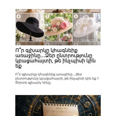
ԹԵՍՏԵՐ
0
260 Просмотр
Ո՞ր գլխարկը կհագնեիք
առաջինը․․․Ձեր ընտրությունը
կբացահայտի, թե ինչպիսի կին
եք
Ո՞ր գլխարկը կհագնեիք առաջինը․․․Ձեր
ընտրությունը կբացահայտի, թե ինչպիսի կին եք 1.
Ծղոտե գլխարկ Կինը,