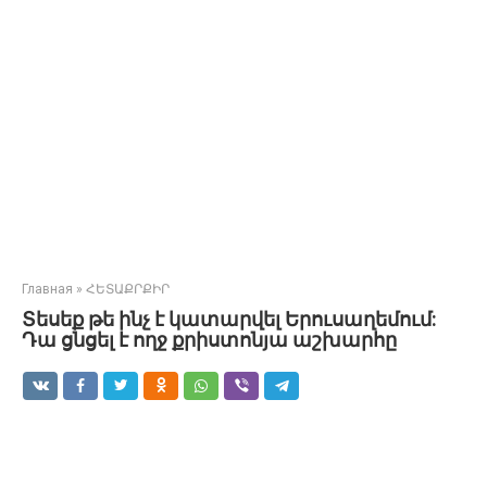
Главная
»
ՀԵՏԱՔՐՔԻՐ
Տեսեք թե ինչ է կատարվել Երուսաղեմում:
Դա ցնցել է ողջ քրիստոնյա աշխարհը