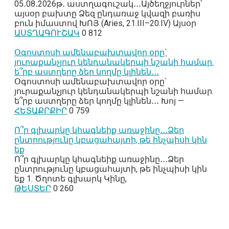
05․08․2026թ․ աստղագուշակ․․․Այծեղջյուրներ՝
այսօր բախտը Ձեզ ընդառաջ կվազի բառիս
բուն իմաստով ԽՈՅ (Aries, 21.III–20.IV) Այսօր
ԱՍՏՂԱԳՈՒՇԱԿ
0
812
Օգոստոսի ամենաբախտավոր օրը`
յուրաքանչյուր կենդանակերպի նշանի համար.
ե՞րբ աստղերը ձեր կողմը կլինեն․․․
Օգոստոսի ամենաբախտավոր օրը`
յուրաքանչյուր կենդանակերպի նշանի համար.
ե՞րբ աստղերը ձեր կողմը կլինեն․․․ Խոյ —
ՀԵՏԱՔՐՔԻՐ
0
759
Ո՞ր գլխարկը կհագնեիք առաջինը․․․Ձեր
ընտրությունը կբացահայտի, թե ինչպիսի կին
եք
Ո՞ր գլխարկը կհագնեիք առաջինը․․․Ձեր
ընտրությունը կբացահայտի, թե ինչպիսի կին
եք 1. Ծղոտե գլխարկ Կինը,
ԹԵՍՏԵՐ
0
260