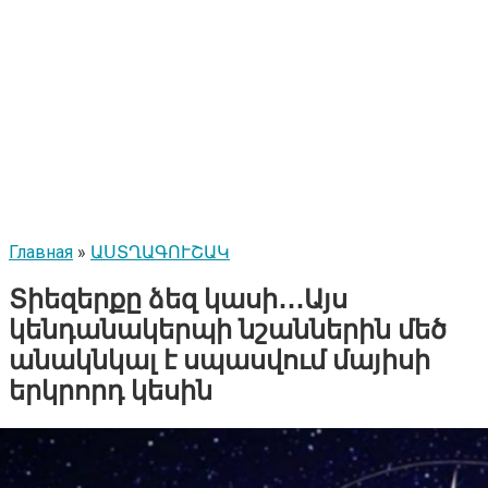
Главная
»
ԱՍՏՂԱԳՈՒՇԱԿ
Տիեզերքը ձեզ կասի․․․Այս
կենդանակերպի նշաններին մեծ
անակնկալ է սպասվում մայիսի
երկրորդ կեսին