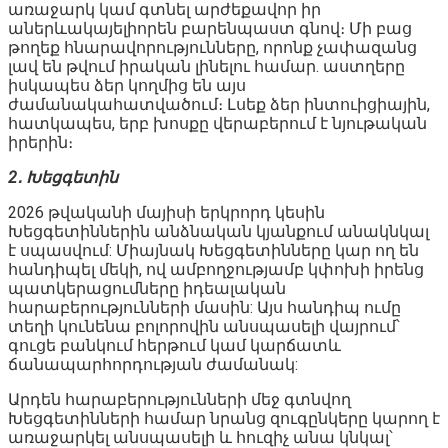
առաջարկ կամ գտնել արժեքավոր իր
աներևակայելիորեն բարենպաստ գնով։ Մի բաց
թողեք հնարավորությունները, որոնք չափազանց
լավ են թվում իրական լինելու համար. աստղերը
իսկապես ձեր կողմից են այս
ժամանակահատվածում։ Լսեք ձեր ինտուիցիային,
հատկապես, երբ խոսքը վերաբերում է նյութական
իրերին։
2․ Խեցգետին
2026 թվականի մայիսի երկրորդ կեսին
Խեցգետիններին անձնական կյանքում անակնկալ
է սպասվում: Միայնակ Խեցգետինները կար ող են
հանդիպել մեկի, ով ամբողջությամբ կփոխի իրենց
պատկերացումները իդեալական
հարաբերությունների մասին: Այս հանդիպ ումը
տեղի կունենա բոլորովին անսպասելի վայրում՝
գուցե բանկում հերթում կամ կարճատև
ճանապարհորդության ժամանակ:
Արդեն հարաբերությունների մեջ գտնվող
Խեցգետինների համար նրանց զուգընկերը կարող է
առաջարկել անսպասելի և հուզիչ անա կնկալ՝