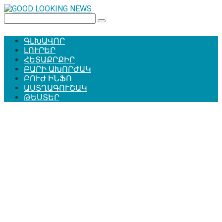
Перейти
к
Поиск:
контенту
ԳԼԽԱՎՈՐ
ԼՈՒՐԵՐ
ՀԵՏԱՔՐՔԻՐ
ԲԱՐԻ ԱԽՈՐԺԱԿ
ԲՈՒԺ ԻՆՖՈ
ԱՍՏՂԱԳՈՒՇԱԿ
ԹԵՍՏԵՐ