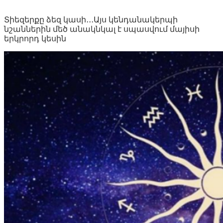
Տիեզերքը ձեզ կասի․․․Այս կենդանակերպի
նշաններին մեծ անակնկալ է սպասվում մայիսի
երկրորդ կեսին