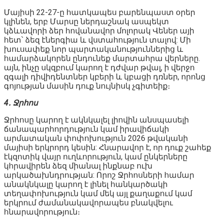
Մայիսի 22-27-ը հատկապես բարենպաստ օրեր
կլինեն, երբ Մարսը ներդաշնակ ասպեկտ
կձևավորի ձեր հովանավոր մոլորակ Վեներ այի
հետ՝ ձեզ էներգիա և վստահություն տալով: Մի
խուսափեք նոր պարտականություններից և
համարձակորեն ընդունեք մարտահրա վերները.
այն, ինչը սկզբում կարող է դժվար թվալ, ի վերջո
զգալի դիվիդենտներ կբերի և կբացի դռներ, որոնց
գոյության մասին դուք նույնիսկ չգիտեիք։
4․ Ջրհոս
Ջրհոսը կարող է ակնկալել լիովին անսպասելի
ճանապարհորդություն կամ իրավիճակի
արմատական ​​փոփոխություն 2026 թվականի
մայիսի երկրորդ կեսին: Հնարավոր է, որ դուք շահեք
էկզոտիկ վայր ուղևորություն, կամ ընկերները
կհրավիրեն ձեզ միանալ ինքնաբ ուխ
արկածախնդրության: Որոշ Ջրհոսների համար
անակնկալը կարող է լինել հանկարծակի
տեղափոխություն կամ մեկ այլ քաղաքում կամ
երկրում ժամանակավորապես բնակվելու
հնարավորություն։