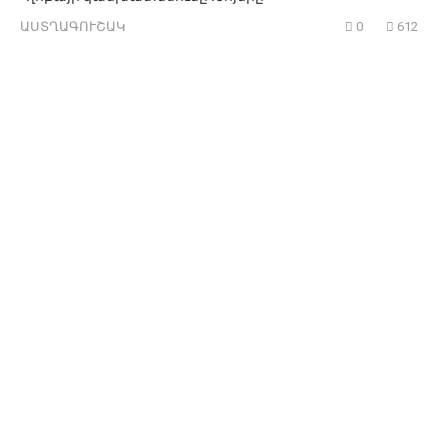
ԱՍՏՂԱԳՈՒՇԱԿ
0
612