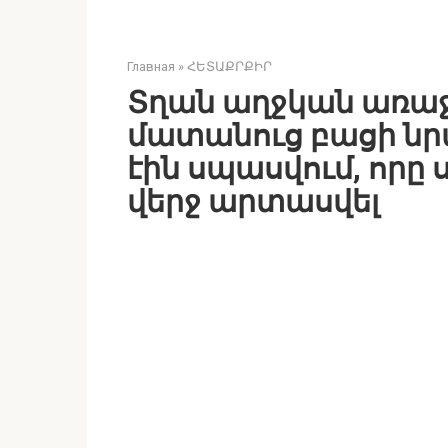
Главная
»
ՀԵՏԱՔՐՔԻՐ
Տղան աղջկան առաջ
մատանուց բացի նր
էին սպասվում, որը
վերջ արտասվել