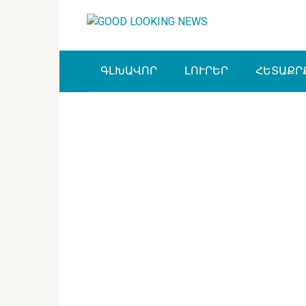
Перейти
к
контенту
ԳԼԽԱՎՈՐ
ԼՈՒՐԵՐ
ՀԵՏԱՔՐ