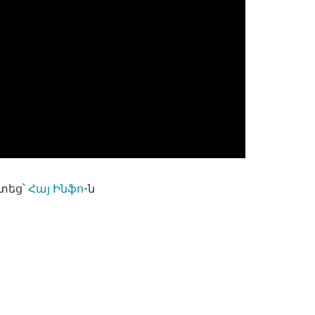
տեց՝
Հայ Ինֆո
-ն