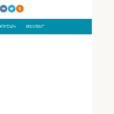
ԳՈՒՇԱԿ
ԹԵՍՏԵՐ