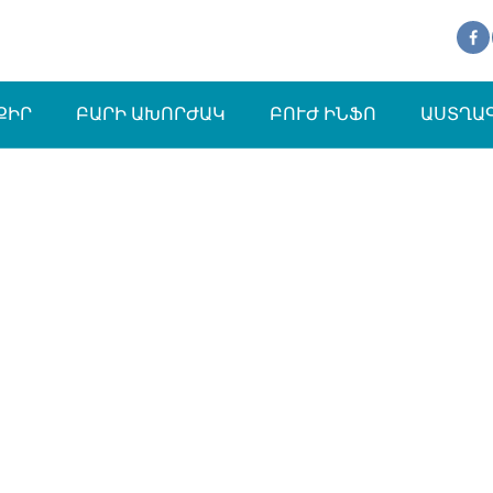
ՔԻՐ
ԲԱՐԻ ԱԽՈՐԺԱԿ
ԲՈՒԺ ԻՆՖՈ
ԱՍՏՂԱ