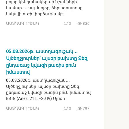
բոլոր կենդանակերպի նշանների
համար․․․ Խոյ. Խոյեր, ձեր օգոստոսը
կսկսվի ուժի փորձությամբ:
ԱՍՏՂԱԳՈՒՇԱԿ
0
826
05․08․2026թ․ աստղագուշակ․․․
Այծեղջյուրներ՝ այսօր բախտը Ձեզ
ընդառաջ կվազի բառիս բուն
իմաստով
05․08․2026թ․ աստղագուշակ․․․
Այծեղջյուրներ՝ այսօր բախտը Ձեզ
ընդառաջ կվազի բառիս բուն իմաստով
ԽՈՅ (Aries, 21.III–20.IV) Այսօր
ԱՍՏՂԱԳՈՒՇԱԿ
0
797