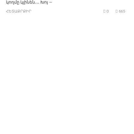
կողմը կլինեն․․․ Խոյ —
ՀԵՏԱՔՐՔԻՐ
0
665