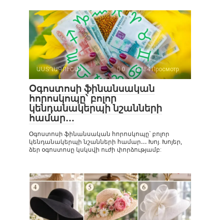
ԱՍՏՂԱԳՈՒՇԱԿ
0
784 Просмотр
Օգոստոսի ֆինանսական
հորոսկոպը՝ բոլոր
կենդանակերպի նշանների
համար․․․
Օգոստոսի ֆինանսական հորոսկոպը՝ բոլոր
կենդանակերպի նշանների համար․․․ Խոյ. Խոյեր,
ձեր օգոստոսը կսկսվի ուժի փորձությամբ: