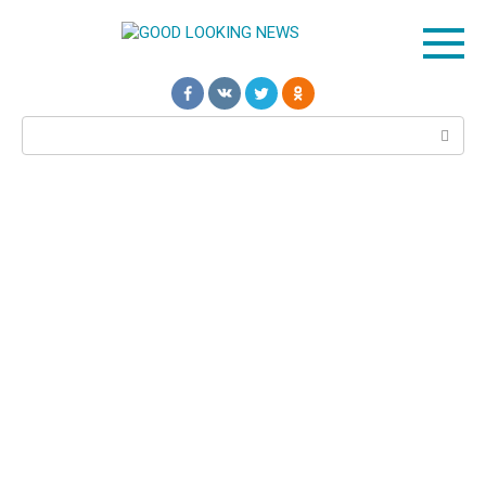
Перейти
к
контенту
Поиск: