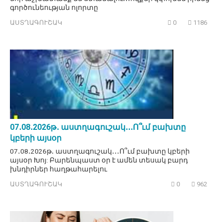
գործունեության ոլորտը
ԱՍՏՂԱԳՈՒՇԱԿ
0
1186
07․08․2026թ․ աստղագուշակ․․․Ո՞ւմ բախտը
կբերի այսօր
07․08․2026թ․ աստղագուշակ․․․Ո՞ւմ բախտը կբերի
այսօր Խոյ: Բարենպաստ օր է ամեն տեսակ բարդ
խնդիրներ հաղթահարելու
ԱՍՏՂԱԳՈՒՇԱԿ
0
962