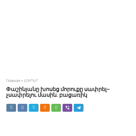
Главная
»
ԼՈՒՐԵՐ
Փաշինյանը խոսեց մորուքը սափրել–
չսափրելու մասին. բացառիկ