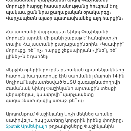
Հայաստանի վարչապետ Նիկոլ Փաշինյանի
մորուքի հարցը հասարակությանը հուզում է ոչ
պակաս, քան նրա քաղաքական օրակարգը։
Վարչապետն այսօր պատասխանեց այդ հարցին։
Հայաստանի վարչապետ Նիկոլ Փաշինյանի
մորուքն արդեն մի քանի շաբաթ է՝ հանգիստ չի
տալիս Հայաստանի քաղաքացիներին։ «Կսափրի՞
մորուքը, թե՞ ոչ» հարցը շեքսպիրյան «լինե՞լ, թե՞
չլինել»-ն է դարձել։
Վերջին օրերին բուքմեյքերական գրասենյակները
հատուկ խաղադրույք էին սահմանել մայիսի 14-ին
Սոչիում նախատեսված ԵԱՏՄ գագաթնաժողովի
ժամանակ Նիկոլ Փաշինյանի արտաքին տեսքի
վերաբերյալ. կսափրվի՞ վարչապետը
գագաթնաժողովից առաջ, թե՞ ոչ։
Արդյունքում Փաշինյանը Սոչի մեկնեց առանց
սափրվելու, իսկ շատերը կորցրին իրենց փողերը։
Sputnik Արմենիայի
թղթակիցները Փաշինյանին