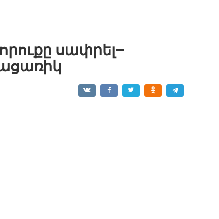
որուքը սափրել–
բացառիկ