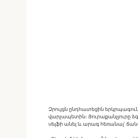
Զրույցն ընդհատեցին երկրպագունե
վարչապետին։ Յուրաքանչյուրը ձգ
սելֆի անել և արագ հեռանալ՝ ճա