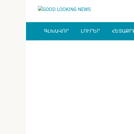
Перейти
к
контенту
ԳԼԽԱՎՈՐ
ԼՈՒՐԵՐ
ՀԵՏԱՔՐ