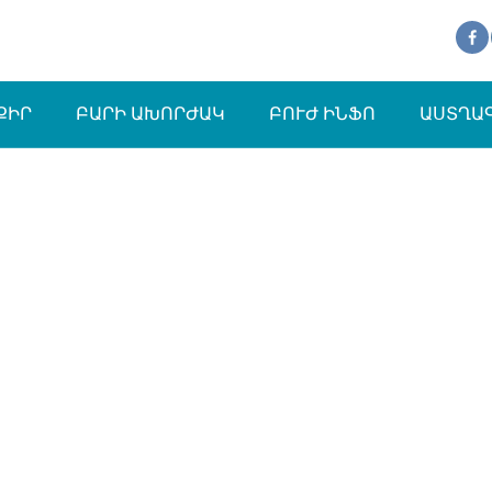
ՔԻՐ
ԲԱՐԻ ԱԽՈՐԺԱԿ
ԲՈՒԺ ԻՆՖՈ
ԱՍՏՂԱ