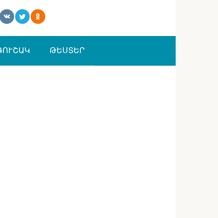
ԳՈՒՇԱԿ
ԹԵՍՏԵՐ