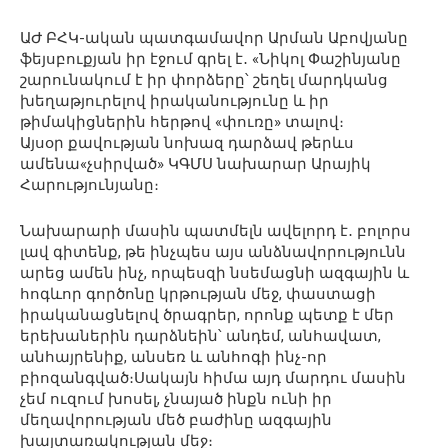
ԱԺ ԲՀԿ-ական պատգամավոր Արման Աբովյանը
ֆեյսբուքյան իր էջում գրել է․ «Նիկոլ Փաշինյանը
շարունակում է իր փորձերը՝ շեղել մարդկանց
խեղաթյուրելով իրականությունը և իր
թիմակիցներին հերթով «փուռը» տալով։
Այսօր քավության նոխազ դարձավ թերևս
ամենա«չսիրված» ԿԳՄՍ նախարար Արայիկ
Հարությունյանը։
Նախարարի մասին պատմելն ավելորդ է․ բոլորս
լավ գիտենք, թե ինչպես այս անձնավորությունն
արեց ամեն ինչ, որպեսզի նսեմացնի ազգային և
հոգևոր գործոնը կրթության մեջ, փաստացի
իրականացնելով ծրագրեր, որոնք պետք է մեր
երեխաներին դարձնեին՝ անդեմ, անհավատ,
անհայրենիք, անսեռ և անհոգի ինչ-որ
բիոզանգված։Սակայն հիմա այդ մարդու մասին
չեմ ուզում խոսել, չնայած ինքն ունի իր
մեղավորության մեծ բաժինը ազգային
խայտառակության մեջ։