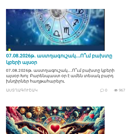
07․08․2026թ․ աստղագուշակ․․․Ո՞ւմ բախտը
կբերի այսօր
07․08․2026թ․ աստղագուշակ․․․Ո՞ւմ բախտը կբերի
այսօր Խոյ: Բարենպաստ օր է ամեն տեսակ բարդ
խնդիրներ հաղթահարելու
ԱՍՏՂԱԳՈՒՇԱԿ
0
967