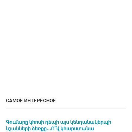
САМОЕ ИНТЕРЕСНОЕ
Գումարը կհոսի դեպի այս կենդանակերպի
նշանների ձեռքը․․․Ո՞վ կհարստանա