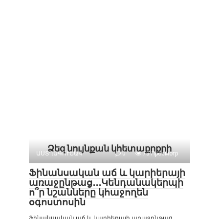
Ձեզ նույնքան կհետաքրքրի
ԱՍՏՂԱԳՈՒՇԱԿ
0
70 Просмотр
Ֆինանսական աճ և կարիերայի
առաջընթաց․․․Կենդանակերպի
ո՞ր նշանները կհաջողեն
օգոստոսին
Ֆինանսական աճ և կարիերայի առաջընթաց․․․