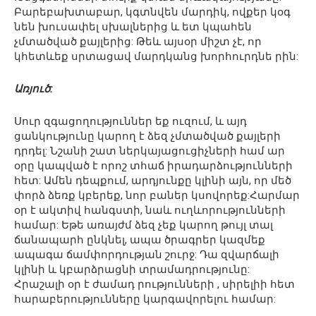
Բարեբախտաբար, կգտնվեն մարդիկ, ովքեր կօգ
նեն խուսափել սխալներից և ետ կպահեն
չմտածված քայլերից: Թեև այսօր միշտ չէ, որ
կհետևեք սրտացավ մարդկանց խորհուրդնե րին:
Առյուծ:
Սուր զգացողություններ եք ուզում, և այդ
ցանկությունը կարող է ձեզ չմտածված քայլերի
դրդել: Նշանի շատ ներկայացուցիչների համ ար
օրը կապված է որոշ տհաճ իրադարձությունների
հետ: Ամեն դեպքում, արդյունքը կլինի այն, որ մեծ
փորձ ձեռք կբերեք, նոր բաներ կսովորեք:Հարմար
օր է ակտիվ հանգստի, նաև ուղևորությունների
համար: Եթե առայժմ ձեզ չեք կարող թույլ տալ
ճանապարհ ընկնել, ապա ծրագրեր կազմեք
ապագա ճամփորդության շուրջ: Դա զվարճալի
կլինի և կբարձրացնի տրամադրությունը:
Հրաշալի օր է ժամադ րությունների , սիրելիի հետ
հարաբերությունները կարգավորելու համար: