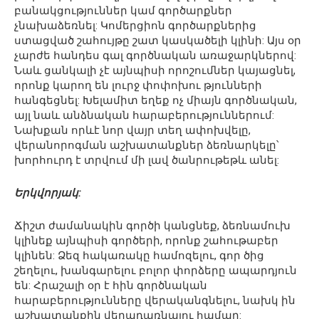
բանակցություններ կամ գործարքներ
չնախաձեռնել: Կոմերցիոն գործարքներից
ստացված շահույթը շատ կասկածելի կլինի: Այս օր
չարժե հանդես գալ գործնական առաջարկներով:
Նաև ցանկալի չէ այնպիսի որոշումներ կայացնել,
որոնք կարող են լուրջ փոփոխու թյունների
հանգեցնել: Խելամիտ եղեք ոչ միայն գործնական,
այլ նաև անձնական հարաբերություններում:
Նախքան որևէ նոր վայր տեղ ափոխվելը,
վերանորոգման աշխատանքներ ձեռնարկելը՝
խորհուրդ է տրվում մի լավ ծանրութեթև անել:
Երկվորյակ:
Ճիշտ ժամանակին գործի կանցնեք, ձեռնամուխ
կլինեք այնպիսի գործերի, որոնք շահութաբեր
կլինեն: Ձեզ հակառակը համոզելու, գոր ծից
շեղելու, խանգարելու բոլոր փորձերը ապարդյուն
են: Հրաշալի օր է հին գործնական
հարաբերությունները վերականգնելու, նախկ ին
աշխատանքին վերադառնալու համար: