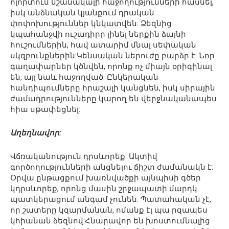
ոլորտում նշանակալի հաջողությունների հասնել,
իսկ անձնական կյանքում դրական
փոփոխություններ կնկատվեն: Ձեզնից
կպահանջվի ուշադիրր լինել ներքին ձայնի
հուշումներին, հավ ատարիմ մնալ սեփական
սկզբունքներին:Կենսական ներուժը բարձր է: Նոր
գաղափարներ կծնվեն, որոնք ոչ միայն օրիգինալ
են, այլ նաև հաջողված: Ընկերական
հանդիպումները հրաշալի կանցնեն, իսկ սիրային
ժամադրությունները կարող են վերջնականապես
հիա սթափեցնել:
Աղեղնավոր:
Վճռականություն դրսևորեք: Ակտիվ
գործողությունների անցնելու ճիշտ ժամանակն է:
Օրվա ընթացքում խառնվածքի այնպիսի գծեր
կդրսևորեք, որոնց մասին շրջապատի մարդկ
պատկերացում անգամ չունեն: Պատահական չէ,
որ շատերը կզարմանան, ոմանք էլ պա րզապես
կհիանան ձեզնով:Հնարավոր են խոստումնալից