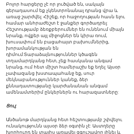
Բոլոր հարցերը չէ որ լուծված են, սակայն
գերադասում եք չկենտրոնանալ դրանց վրա և
առաջ շարժվել: Հիշեք, որ հաջողության հասն ելու
համար անհրաժեշտ է ջանքեր գործադրել:
Հեշտությամբ ձեռքբերումներ են ունենում միայն
նրանք, ովքեր այլ միջոցներ են կիրա ռում,
խուսափում են բացահայտ բախումներից,
խորամանկության են
դիմում:Տարաձայնություններ կծագեն
տղամարդկանց հետ, չեք հասկանա անգամ
նրանց, ում հետ միշտ համերաշխ եք եղել: Այսօր
չափազանց խստապահանջ եք, սուր
մեկնաբանություններ կանեք, ձեր
քննադատությանը կարժանանան անգամ
ամենամտերիմ ընկերներն ու հարազատները:
Ցուլ:
Անծանոթ մարդկանց հետ հեշտությամբ շփվելու
ունակությունն այսօր ձեր օգտին չէ: Աստղերը
խորհուրդ են տալիս առավել զգուշավոր լինել և