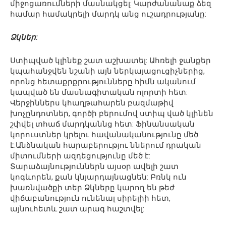
միջոցառումների մասնակցել: Կարժանանաք ձեզ
համար համակրելի մարդկ անց ուշադրությանը:
Ձկներ:
Ստիպված կլինեք շատ աշխատել: Ահռելի ջանքեր
կպահանջվեն նշանի այն ներկայացուցիչներից,
որոնց հետաքրքրությունները հիմն ականում
կապված են մասնագիտական ոլորտի հետ:
Վերջիններս կհաղթահարեն բազմաթիվ
խոչընդոտներ, գործի բերումով ստիպ ված կլինեն
շփվել տհաճ մարդկաննց հետ: Ֆինանսական
կորուստներ կրելու հավանականությունը մեծ
է:Անձնական հարաբերությու ններում դրական
միտումների ազդեցությունը մեծ է:
Տարաձայնություններն այսօր ավելի շատ
կոգևորեն, քան կնյարդայնացնեն: Բռնկ ուն
խառնվածքի տեր Ձկները կարող են թեժ
վիճաբանություն ունենալ սիրելիի հետ,
այնուհետև շատ արագ հաշտվել: