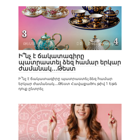
ԹԵՍՏԵՐ
0
96 Просмотр
Ի՞նչ է ճակատագիրը
պատրաստել ձեզ համար երկար
ժամանակ․․․Թեստ
Ի՞նչ է ճակատագիրը պատրաստել ձեզ համար
երկար ժամանակ․․․Թեստ Հավաքածու թիվ 1 Եթե
դուք ընտրել