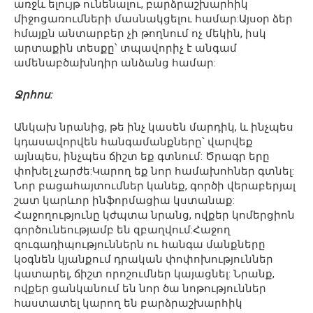
առջև ելույթ ունենալու, բարձրաշխարհիկ
միջոցառումների մասնակցելու համար:Այսօր ձեր
հմայքն անտարբեր չի թողնում ոչ մեկին, իսկ
արտաքին տեսքը՝ տպավորիչ է անգամ
ամենաբծախնդիր անձանց համար:
Ջրհոս:
Անկախ նրանից, թե ինչ կասեն մարդիկ, և ինչպես
կդասավորվեն հանգամանքները՝ վարվեք
այնպես, ինչպես ճիշտ եք գտնում: Ծրագր երը
փոխել չարժե:Կարող եք նոր համախոհներ գտնել:
Նոր բացահայտումներ կանեք, գործի վերաբերյալ
շատ կարևոր ինֆորմացիա կստանաք:
Հաջողությունը կժպտա նրանց, ովքեր կոմերցիոն
գործունեությամբ են զբաղվում:Հաջող
զուգադիպություններն ու հանգա մանքները
կօգնեն կյանքում դրական փոփոխություններ
կատարել, ճիշտ որոշումներ կայացնել: Նրանք,
ովքեր ցանկանում են նոր ծա նոթություններ
հաստատել կարող են բարձրաշխարհիկ