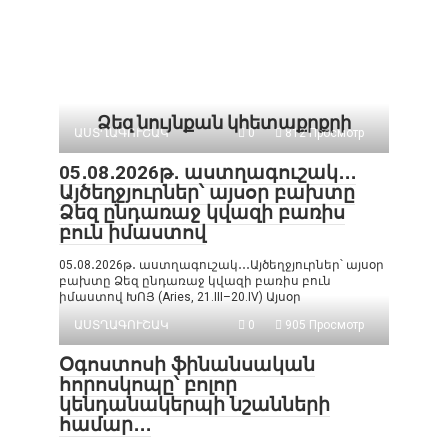
Ձեզ նույնքան կհետաքրքրի
ԱՍՏՂԱԳՈՒՇԱԿ
0
812 Просмотр
05․08․2026թ․ աստղագուշակ․․․
Այծեղջյուրներ՝ այսօր բախտը
Ձեզ ընդառաջ կվազի բառիս
բուն իմաստով
05․08․2026թ․ աստղագուշակ․․․Այծեղջյուրներ՝ այսօր
բախտը Ձեզ ընդառաջ կվազի բառիս բուն
իմաստով ԽՈՅ (Aries, 21.III–20.IV) Այսօր
ԱՍՏՂԱԳՈՒՇԱԿ
0
905 Просмотр
Օգոստոսի ֆինանսական
հորոսկոպը՝ բոլոր
կենդանակերպի նշանների
համար․․․