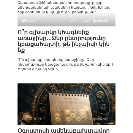
Օգոստոսի ֆինանսական հորոսկոպը՝ բոլոր
կենդանակերպի նշանների համար․․․ Խոյ. Խոյեր,
ձեր օգոստոսը կսկսվի ուժի փորձությամբ:
ԹԵՍՏԵՐ
0
261 Просмотр
Ո՞ր գլխարկը կհագնեիք
առաջինը․․․Ձեր ընտրությունը
կբացահայտի, թե ինչպիսի կին
եք
Ո՞ր գլխարկը կհագնեիք առաջինը․․․Ձեր
ընտրությունը կբացահայտի, թե ինչպիսի կին եք 1.
Ծղոտե գլխարկ Կինը,
ՀԵՏԱՔՐՔԻՐ
0
759 Просмотр
Օգոստոսի ամենաբախտավոր