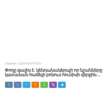
Главная
»
ԱՍՏՂԱԳՈՒՇԱԿ
Փողը գալիս է. կենդանակերպի որ նշանները
կստանան հաճելի բոնուս հունիսի վերջին․․․