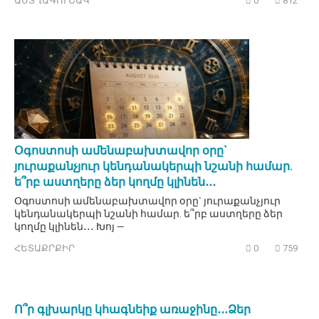
ԱՍՏՂԱԳՈՒՇԱԿ
0
812
Օգոստոսի ամենաբախտավոր օրը`
յուրաքանչյուր կենդանակերպի նշանի համար.
ե՞րբ աստղերը ձեր կողմը կլինեն․․․
Օգոստոսի ամենաբախտավոր օրը` յուրաքանչյուր
կենդանակերպի նշանի համար. ե՞րբ աստղերը ձեր
կողմը կլինեն․․․ Խոյ —
ՀԵՏԱՔՐՔԻՐ
0
759
Ո՞ր գլխարկը կհագնեիք առաջինը․․․Ձեր