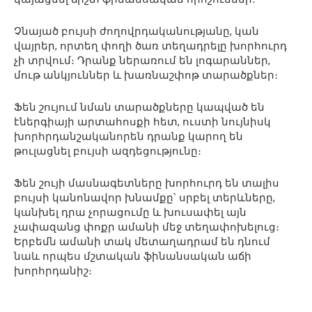
Չնայած բույսի ժողովրդականությանը, կան
վայրեր, որտեղ փողի ծառ տեղադրելը խորհուրդ
չի տրվում։ Դրանք ներառում են լոգարաններ,
մութ անկյուններ և խառնաշփոթ տարածքներ։
Ֆեն շույում նման տարածքները կապված են
էներգիայի արտահոսքի հետ, ուստի նույնիսկ
խորհրդանշականորեն դրանք կարող են
թուլացնել բույսի ազդեցությունը։
Ֆեն շույի մասնագետները խորհուրդ են տալիս
բույսի կանոնավոր խնամքը՝ սրբել տերևները,
կանխել դրա չորացումը և խուսափել այն
չափազանց փոքր ամանի մեջ տեղափոխելուց։
Երբեմն ամանի տակ մետաղադրամ են դնում
նաև որպես մշտական ​​ֆինանսական աճի
խորհրդանիշ։