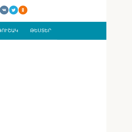
ԳՈՒՇԱԿ
ԹԵՍՏԵՐ