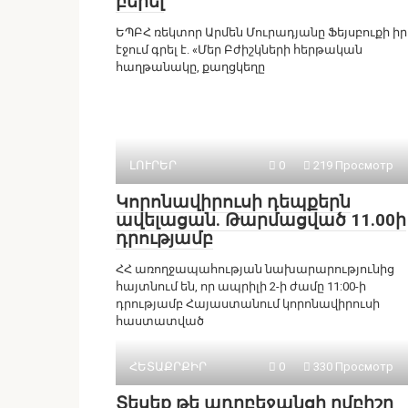
բերել
ԵՊԲՀ ռեկտոր Արմեն Մուրադյանը Ֆեյսբուքի իր
էջում գրել է. «Մեր Բժիշկների հերթական
հաղթանակը, քաղցկեղը
ԼՈՒՐԵՐ
0
219 Просмотр
Կորոնավիրուսի դեպքերն
ավելացան. Թարմացված 11.00ի
դրությամբ
ՀՀ առողջապահության նախարարությունից
հայտնում են, որ ապրիլի 2-ի ժամը 11:00-ի
դրությամբ Հայաստանում կորոնավիրուսի
հաստատված
ՀԵՏԱՔՐՔԻՐ
0
330 Просмотр
Տեսեք թե ադրբեջանցի ըմբիշը