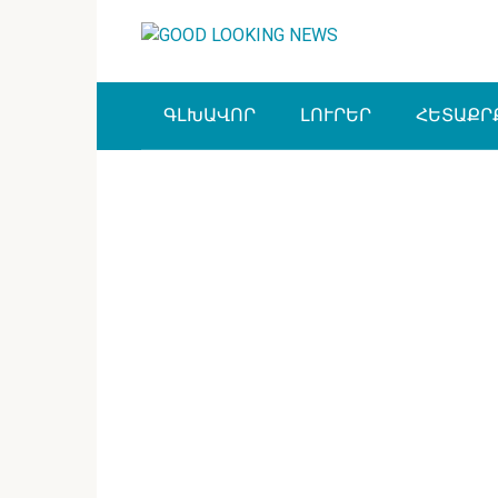
Перейти
к
контенту
ԳԼԽԱՎՈՐ
ԼՈՒՐԵՐ
ՀԵՏԱՔՐ