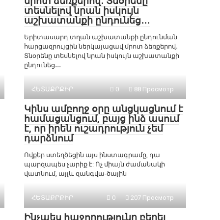
մրոտ ձեռքերով․ Տնօրենը
տեսնելով նրան իսկույն
աշխատանքի ընդունեց․․․
Երիտասարդ տղան աշխատանքի ընդունման
հարցազրույցին ներկայացավ մրոտ ձեռքերով․
Տնօրենը տեսնելով նրան իսկույն աշխատանքի
ընդունեց․․․
ՀԵՏԱՔՐՔԻՐ
0
88 Просмотр
Կինս ամբողջ օրը անցկացնում է
համացանցում, բայց ինձ ասում
է, որ իրեն ուշադրություն չեմ
դարձնում
Ովքեր ստեղծեցին այս ինստագրամը, դա
պարզապես չարիք է: Ոչ միայն ժամանակի
վատնում, այլև զանգվա-ծային
ՀԵՏԱՔՐՔԻՐ
0
207 Просмотр
Ինչպես հաջողությունը բերել