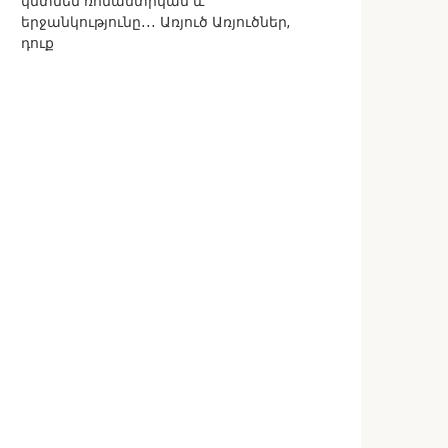
կմտնեն ռոմանտիկան և
երջանկությունը․․․ Առյուծ Առյուծներ,
դուք