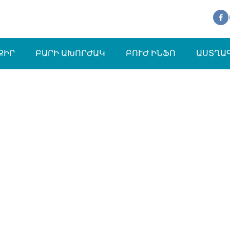
ՔԻՐ
ԲԱՐԻ ԱԽՈՐԺԱԿ
ԲՈՒԺ ԻՆՖՈ
ԱՍՏՂԱ