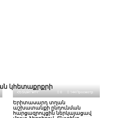
քան կհետաքրքրի
ՀԵՏԱՔՐՔԻՐ
0
144 Просмотр
Երիտասարդ տղան
աշխատանքի ընդունման
հարցազրույցին ներկայացավ