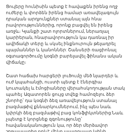
Ցուլերը հունիսին պետք է հավաքեն իրենց ողջ
ուժերը և փորձեն իրենց համար առավելագույն
դրական արդյունքներ ստանալ այն հնա
րավորություններից, որոնք բացվել են իրենց
առջև։ Կյանքի շատ ոլորտներում, ներառյալ
կարիերան, հնարավորություն կա դառնալ իր
ավիճակի տերը և սկսել ինքնուրույն թելադրել
պայմաններ և կանոններ: Շանսերի ռացիոնալ
օգտագործումը կօգնի բարելավել ֆինանս ական
վիճակը։
Շատ հաճախ հարցերի լուծումը մեծ նյարդեր և
ուժ կպահանջի, ուստի պետք է էներգիա
կուտակել և էմոցիաները վերահսկողության տակ
պահել: Ազատորեն ցույց տվեք համոզելու ձեր
շնորհը՝ դա կօգնի ձեզ առավելություն ստանալ
բազմաթիվ քննարկումներում, ինչ պես նաև
կփրկի ձեզ բազմաթիվ բաց կոնֆլիկտներից:Նաև
չպետք է կորցնեք զգոնությունը՝
հավանականություն կա, որ ձեր մերձավոր
շրջապատից որևէ մեկը պատրաստ կլինի