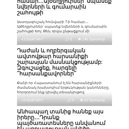
համար․․․Այծեղջյուրներ՝ սպասեք
նվերների և գումարաին
շահույթի
Աստղագուշակ հունվարի 7-ի համար․․․
Այծեղջյուրներ՝ սպասեք նվերների և գումարաին
շահույթի Խոյ: Թեև օրվա ընթացքում մի
ՀԵՏԱՔՐՔԻՐ
0
246 Просмотр
Դաժան և ողբերգական
ավտովթար հարսանիքի
շարասյան մասնակցությամբ:
Զգուշացեք, հարգելի
՛՛հարսանքավորներ՛՛
Քանի որ Հայաստանում էլ են հարսանիքների
ժամանակ խախտվում երթևկության կանոնները,
հորդորում ենք կիսվել տեսանյութով
ՀԵՏԱՔՐՔԻՐ
0
83 Просмотр
Անհապաղ տանից հանեք այս
իրերը․․․Դրանք
պայծառատեսները անվանում
են աղքատության անեծք