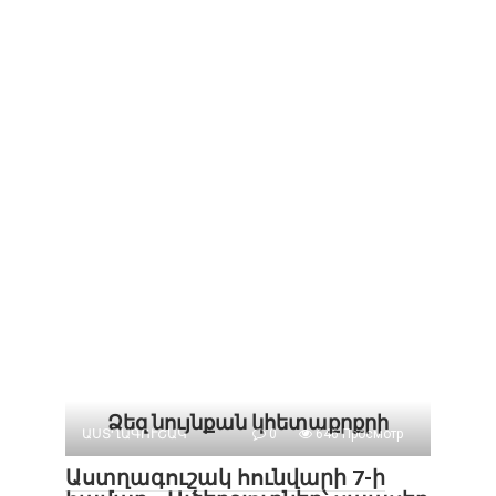
Ձեզ նույնքան կհետաքրքրի
ԱՍՏՂԱԳՈՒՇԱԿ
0
646 Просмотр
Աստղագուշակ հունվարի 7-ի