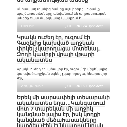
Անհապաղ տանից հանեք այս իրերը․․․Դրանք
պայծառատեսները անվանում են աղքատության
անեծք Շատ մարդկանց կյանքում է
ԼՈՒՐԵՐ
0
124 Просмотр
Կրակն ուժեղ էր, ուզում էի
Գազելից կախված աղջկան
փրկել չկարողացա մոտենալ…
Զոդի կամրջի վրայի վթարի
ականատես
Կրակն ուժեղ էր, ահավոր էր, ուզում էի մեքենայից
կախված աղջկան օգնել, չկարողացա, հնարավոր
չէր,
ՀԵՏԱՔՐՔԻՐ
0
163 Просмотр
Երեկ մի սարսափելի տեսարանի
ականատես եղա․․․Կանգառում
մոտ 7 տարեկան մի աղջիկ
կանգնած լալիս էր, իսկ կողքի
կանգնած մեծահասակները
կարծես չէին էլ նկատում նրան