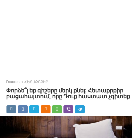
Главная
»
ՀԵՏԱՔՐՔԻՐ
Փորձե՞լ եք գիշերը մերկ քնել: Հետաքրքիր
բացահայտում, որը Դուք հաստատ չգիտեք