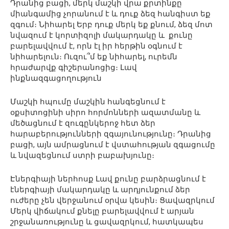
Դրանից բացի, մերկ մաշկի վրա քրտինքը
միանգամից չորանում է և դուք ձեզ հանգիստ եք
զգում։ Նիհարել Երբ դուք մերկ եք քնում, ձեզ մոտ
նվազում է կորտիզոլի մակարդակը և քունը
բարելավվում է, որն էլ իր հերթին օգնում է
նիհարելուն։ Ուզու՞մ եք նիհարել, ուրեմն
հրաժարվք գիշերանոցից։ Լավ
ինքնազգացողություն
Մաշկի հպումը մաշկին հանգեցնում է
օքսիտոցինի սիրո հորմոնների ազատմանը և
մեծացնում է զուգընկերոջ հետ ձեր
հարաբերությունների զգայունությունը։ Դրանից
բացի, այն ամրացնում է վստահության զգացումը
և նվազեցնում ստրի բաբախյունը։
Էներգիայի ներհոսք Լավ քունը բարձրացնում է
էներգիայի մակարդակը և արդյունքում ձեր
ուժերը չեն վերջանում օրվա կեսին։ Ցավազրկում
Մերկ վիճակում քնելը բարելավվում է արյան
շրջանառությունը և ցավազրկում, հատկապես