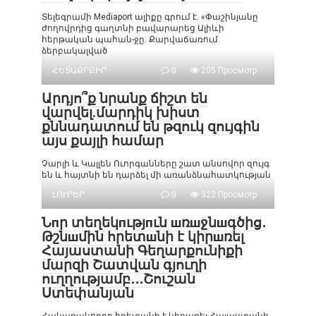
Տելեգրամի Mediaport ալիքը գրում է. «Փաշինյանը
ժողովրդից գաղտնի բավարարեց Ալիևի
հերթական պահան-ջը. Քարվաճառում
ձերբակալված
ՀԵՏԱՔՐՔԻՐ
0
205 Просмотр
Արդյո՞ք նրանք ճիշտ են
վարվել.մարդիկ խիստ
քննադատում են թզուկ զույգին
այս քայլի համար
Չարլի և Կալլեն Ուորգանները շատ անսովոր զույգ
են և հայտնի են դարձել մի առանձնահատկության
ԼՈՒՐԵՐ
0
322 Просмотр
Նпր տեղեկпւթյпւն шռшջնшգծից․
Թշնшմին հրետшնի է կիրшռել
Հայաստանի Գեղարքունիքի
մարզի Շատվան գյուղի
ուղղությամբ․․․Շուշան
Ստեփանյան