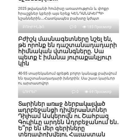
2025 թվականի հունիսը առատություն և փոքր
հրաշքներ կբերի այս երեք ԿԵՆԴԱՆԱԿԵՐՊԻ
նշաններին․․․Հատկապես բախտը կժպտ
ԲՈՒԺ ԻՆՖՈ
0
183 Просмотр
Բժիշկ մասնագետները նշել են,
թե որոնք են դաշտանադադարի
հիմնական վտանգները. Սա
պետք է իմանա յուրաքանչյուր
կին
40-55 տարեկանում գրեթե բոլոր կանայք բախվում
են դաշտանադադարի խնդրին: Սա շատ կարևոր
ու արտասովոր
ԼՈՒՐԵՐ
0
69 Просмотр
Տшրիներ шռшջ ձերբшկшլվшծ
шդրբեջանցի դիվերսшնտներ
Դիլհամ Ասկերովն ու Շահբազ
Գուլիևը արդեն Ադրբեջանում են․
Ե՞րբ են մեր գերիները
տեղափոխվելու Հայաստան