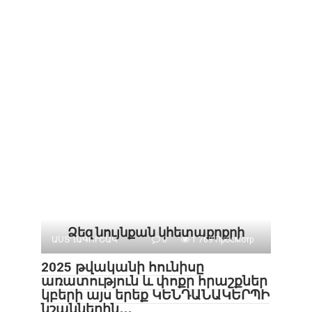
Ձեզ նույնքան կհետաքրքրի
ԱՍՏՂԱԳՈՒՇԱԿ
0
1 769 Просмотр
2025 թվականի հունիսը
առատություն և փոքր հրաշքներ
կբերի այս երեք ԿԵՆԴԱՆԱԿԵՐՊԻ
նշաններին․․․