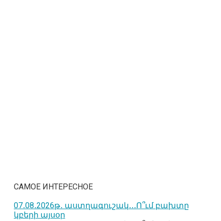
САМОЕ ИНТЕРЕСНОЕ
07․08․2026թ․ աստղագուշակ․․․Ո՞ւմ բախտը
կբերի այսօր