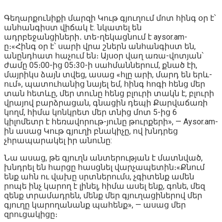
Գեղարքունիքի մարզի Կութ գյուղում մոտ հինգ օր է՝
անհանգիստ վիճակ է. նկատել են
ադրբեջանցիների․ տե-ղեկացնում է aysor.am-
ը։«Հինգ օր է՝ սարի վրա շներն անհանգիստ են,
անընդհատ հաչում են։ Այսօր վաղ առա-վոտյան՝
ժամը 05։00-ից 05։30-ի սահմաններում, քնած էի,
մայրիկս ձայն տվեց, ասաց «հլը արի, մարդ են երև-
ում», պատուհանից նայել եմ, հինգ հոգի հենց մեր
տան հետևը, մեր տունը հենց բլուրի տակն է, բլուրի
վրայով բարձրացան, գնացին դեպի Քարվաճառի
կողմ, հիմա կոնկրետ մեր տնից մոտ 5-ից 6
կիլոմետր է հեռավորութ-յունը թուրքերի», — Aysor.am-
ին ասաց Կութ գյուղի բնակիչը, ով խնդրեց
չհրապարակել իր անունը:
Նա ասաց, թե գյուղն անտերության է մատնված,
խնդրել են հարցը հասցնել վարչապետին։«Քնում
ենք ահն ու վախը սրտներումս, չգիտենք ամեն
րոպե ինչ կարող է լինել, հիմա ասել ենք, գոնե, մեզ
զենք տրամադրեն, մենք մեր գյուղացիներով մեր
գյուղը կարողանանք պահենք», — ասաց մեր
զրուցակիցը։