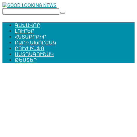
Перейти
к
Поиск:
контенту
ԳԼԽԱՎՈՐ
ԼՈՒՐԵՐ
ՀԵՏԱՔՐՔԻՐ
ԲԱՐԻ ԱԽՈՐԺԱԿ
ԲՈՒԺ ԻՆՖՈ
ԱՍՏՂԱԳՈՒՇԱԿ
ԹԵՍՏԵՐ