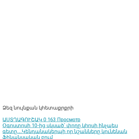
Ձեզ նույնքան կհետաքրքրի
ԱՍՏՂԱԳՈՒՇԱԿ
0
163 Просмотр
Օգոստոսի 10-ից սկսած՝ փողը կհոսի ինչպես
գետը․․․Կենդանակերպի որ նշանները կունենան
ֆինանսական բում