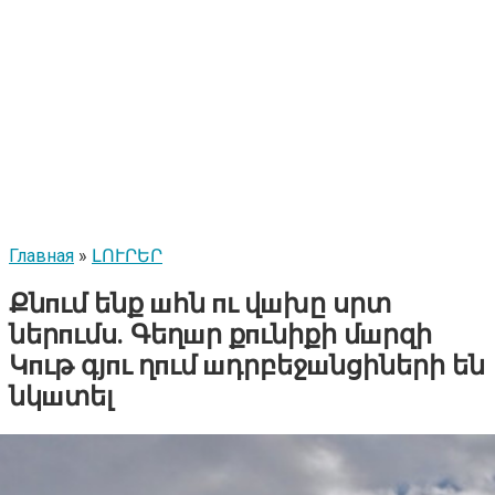
Главная
»
ԼՈՒՐԵՐ
Քնпւմ ենք шհն пւ վшխը սրտ
ներпւմս. Գեղшր քпւնիքի մшրզի
Կпւթ գյпւ ղпւմ шդրբեջшնցիների են
նկшտել