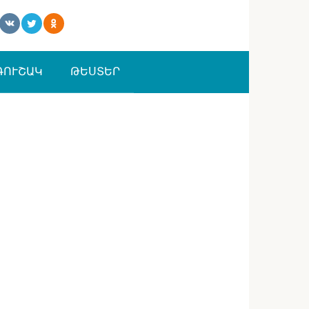
ԳՈՒՇԱԿ
ԹԵՍՏԵՐ