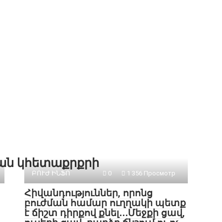
քան կհետաքրքրի
ԲՈՒԺ ԻՆՖՈ
0
1 356 Просмотр
Հիվանդություններ, որոնց
բուժման համար ուղղակի պետք
է ճիշտ դիրքով քնել․․․Մեջքի ցավ,