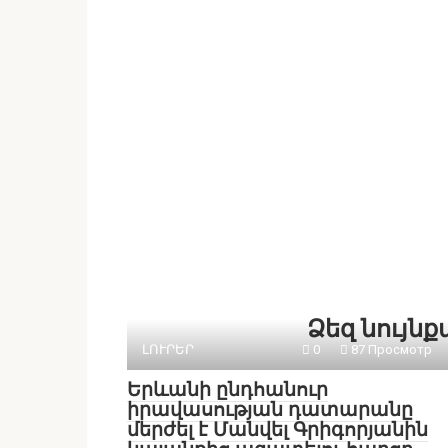
Ձեզ նույն
ԼՈՒՐԵՐ
0
87 Просмотр
Երևանի ընդհանուր
իրավասության դատարանը
մերժել է Մանվել Գրիգորյանին