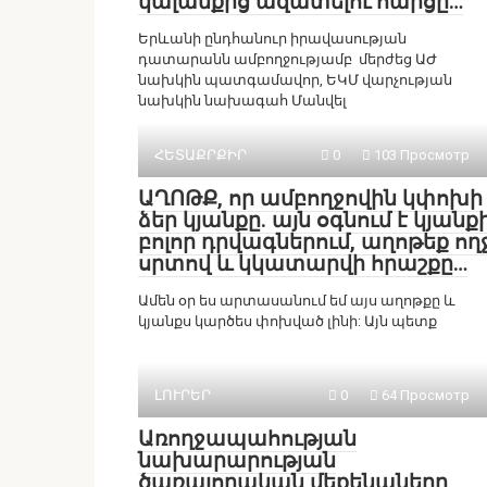
կալանքից ազատելու հարցը…
Երևանի ընդհանուր իրավասության
դատարանն ամբողջությամբ մերժեց ԱԺ
նախկին պատգամավոր, ԵԿՄ վարչության
նախկին նախագահ Մանվել
ՀԵՏԱՔՐՔԻՐ
0
103 Просмотр
ԱՂՈԹՔ, որ ամբողջովին կփոխի
ձեր կյանքը. այն օգնում է կյանք
բոլոր դրվագներում, աղոթեք ող
սրտով և կկատարվի հրաշքը…
Ամեն օր ես արտասանում եմ այս աղոթքը և
կյանքս կարծես փոխված լինի: Այն պետք
ԼՈՒՐԵՐ
0
64 Просмотр
Առողջապահության
նախարարության
ծառայողական մեքենաները