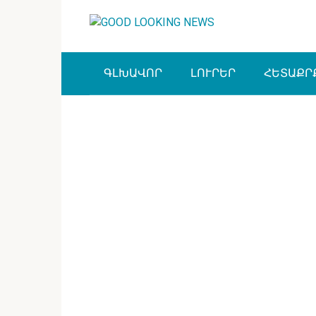
Перейти
к
контенту
ԳԼԽԱՎՈՐ
ԼՈՒՐԵՐ
ՀԵՏԱՔՐ