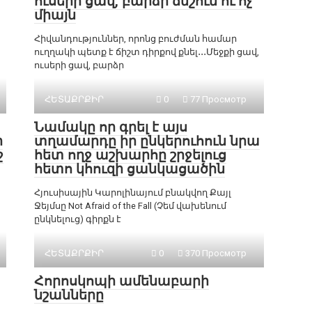
ուսերի ցավ, բարձր ճնշում ու ոչ
միայն
Հիվանդություններ, որոնց բուժման համար
ուղղակի պետք է ճիշտ դիրքով քնել․․․Մեջքի ցավ,
ուսերի ցավ, բարձր
ՀԵՏԱՔՐՔԻՐ
0
77 Просмотр
Նամակը որ գրել է այս
ի
տղամարդը իր ընկերուհուն նրա
ջ
հետ ողջ աշխարհը շրջելուց
հետո կհուզի ցանկացածին
Հյուսիսային Կարոլինայում բնակվող Քայլ
Ջեյմսը Not Afraid of the Fall (Չեմ վախենում
ընկնելուց) գիրքն է
ՀԵՏԱՔՐՔԻՐ
0
370 Просмотр
Հորոսկոպի ամենաբարի
նշանները