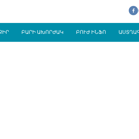
ՔԻՐ
ԲԱՐԻ ԱԽՈՐԺԱԿ
ԲՈՒԺ ԻՆՖՈ
ԱՍՏՂԱ