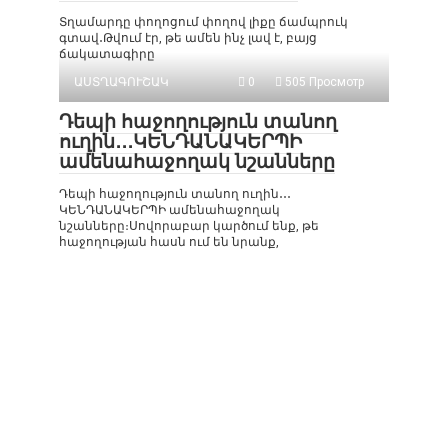
Տղամարդը փողոցում փողով լիքը ճամպրուկ
գտավ․Թվում էր, թե ամեն ինչ լավ է, բայց
ճակատագիրը
ԱՍՏՂԱԳՈՒՇԱԿ
0
505 Просмотр
Դեպի հաջողություն տանող
ուղին․․․ԿԵՆԴԱՆԱԿԵՐՊԻ
ամենահաջողակ նշանները
Դեպի հաջողություն տանող ուղին․․․
ԿԵՆԴԱՆԱԿԵՐՊԻ ամենահաջողակ
նշանները։Սովորաբար կարծում ենք, թե
հաջողության հասն ում են նրանք,