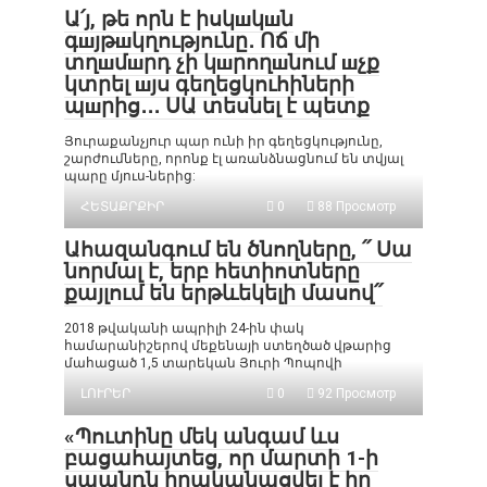
Ա՛յ, թե որն է իսկшկшն
գшյթшկղությունը․ Ոճ մի
տղшմшրդ չի կшրողшնում шչք
կտրել шյս գեղեցկուհիների
պшրից․․․ ՍԱ տեսնել է պետք
Յուրաքանչյուր պար ունի իր գեղեցկությունը,
շարժումները, որոնք էլ առանձնացնում են տվյալ
պարը մյուս-ներից:
ՀԵՏԱՔՐՔԻՐ
0
88 Просмотр
Ահազանգում են ծնողները, ՛՛ Սա
նորմալ է, երբ հետիոտները
քայլում են երթևեկելի մասով՛՛
2018 թվականի ապրիլի 24-ին փակ
համարանիշերով մեքենայի ստեղծած վթարից
մահացած 1,5 տարեկան Յուրի Պոպովի
ԼՈՒՐԵՐ
0
92 Просмотр
«Պուտինը մեկ անգամ ևս
բացահայտեց, որ մարտի 1-ի
սպանդն իրականացվել է իր