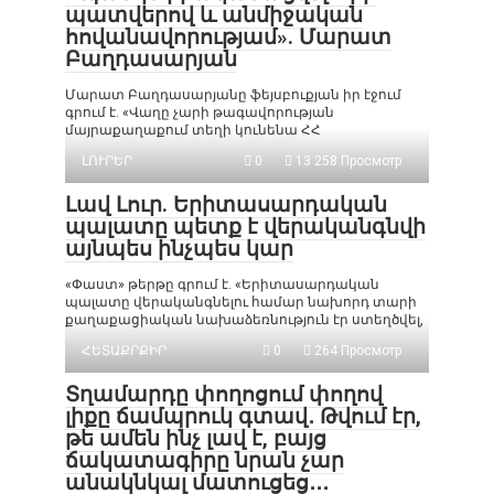
պատվերով և անմիջական
հովանավորությամ». Մարատ
Բաղդասարյան
Մարատ Բաղդասարյանը ֆեյսբուքյան իր էջում
գրում է. «Վաղը չարի թագավորության
մայրաքաղաքում տեղի կունենա ՀՀ
ԼՈՒՐԵՐ
0
13 258 Просмотр
Լավ Լուր. Երիտասարդական
պալատը պետք է վերականգնվի
այնպես ինչպես կար
«Փաստ» թերթը գրում է. «Երիտասարդական
պալատը վերականգնելու համար նախորդ տարի
քաղաքացիական նախաձեռնություն էր ստեղծվել,
ՀԵՏԱՔՐՔԻՐ
0
264 Просмотр
Տղամարդը փողոցում փողով
լիքը ճամպրուկ գտավ․ Թվում էր,
թե ամեն ինչ լավ է, բայց
ճակատագիրը նրան չար
անակնկալ մատուցեց․․․