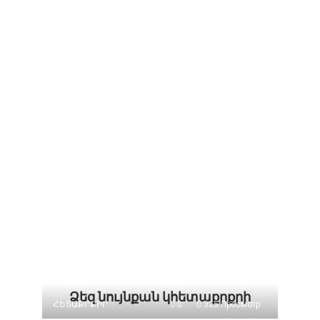
Ձեզ նույնքան կհետաքրքրի
ՀԵՏԱՔՐՔԻՐ
0
325 Просмотр