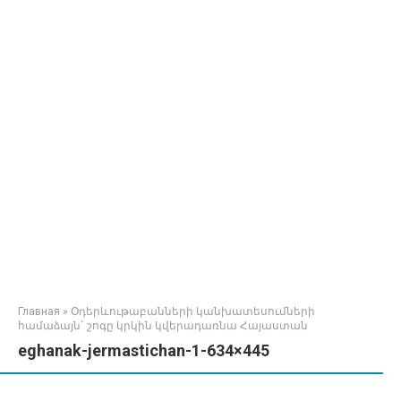
Главная
»
Օդերևութաբանների կանխատեսումների
համաձայն` շոգը կրկին կվերադառնա Հայաստան
eghanak-jermastichan-1-634×445