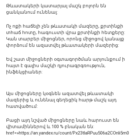
Թևատակերի կատարյալ մաշկ բոլորն են
ցանկանում ունենալ:
Ոչ ոքի հաճելի չեն թևատակի մազերը, քրտինքի
տհաճ հոտը, հագուստի վրա քրտինքի հետքերը:
Կան տարբեր միջոցներ, որոնց միջոցով կանայք
փորձում են ազատվել թևատակերի մազերից:
Եվ շատ միջոցների օգտագործման արյունքում ի
հայտ է գալիս մաշկի դյուրագրգռություն,
ինֆեկցիաներ:
Այս միջոցները կօգնեն ազատվել թևատակի
մազերից և ունենալ գեղեցիկ հարթ մաշկ այդ
հատվածում:
Բացի այդ նշված միջոցները նաև հարուստ են
վիտամիններով և 100 % բնական են:
href=»https://an.yandex.ru/count/Px23tlaRPuu506a2COnli5m0