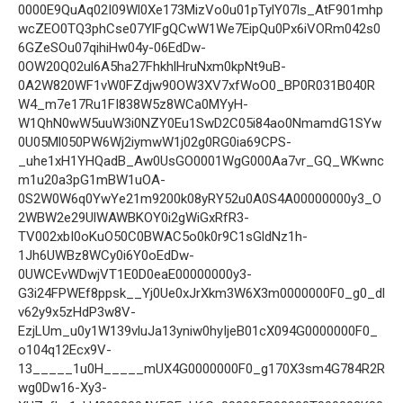
0000E9QuAq02I09Wl0Xe173MizVo0u01pTylY07ls_AtF901mhp
wcZEO0TQ3phCse07YlFgQCwW1We7EipQu0Px6iVORm042s0
6GZeSOu07qihiHw04y-06EdDw-
0OW20Q02ul6A5ha27FhkhlHruNxm0kpNt9uB-
0A2W820WF1vW0FZdjw90OW3XV7xfWoO0_BP0R031B040R
W4_m7e17Ru1FI838W5z8WCa0MYyH-
W1QhN0wW5uuW3i0NZY0Eu1SwD2C05i84ao0NmamdG1SYw
0U05Ml050PW6Wj2iymwW1j02g0RG0ia69CPS-
_uhe1xH1YHQadB_Aw0UsGO0001WgG000Aa7vr_GQ_WKwnc
m1u20a3pG1mBW1uOA-
0S2W0W6q0YwYe21m9200k08yRY52u0A0S4A00000000y3_O
2WBW2e29UlWAWBKOY0i2gWiGxRfR3-
TV002xbI0oKuO50C0BWAC5o0k0r9C1sGldNz1h-
1Jh6UWBz8WCy0i6Y0oEdDw-
0UWCEvWDwjVT1E0D0eaE00000000y3-
G3i24FPWEf8ppsk__Yj0Ue0xJrXkm3W6X3m0000000F0_g0_dl
v62y9x5zHdP3w8V-
EzjLUm_u0y1W139vluJa13yniw0hyIjeB01cX094G0000000F0_
o104q12Ecx9V-
13_____1u0H_____mUX4G0000000F0_g170X3sm4G784R2R
wg0Dw16-Xy3-