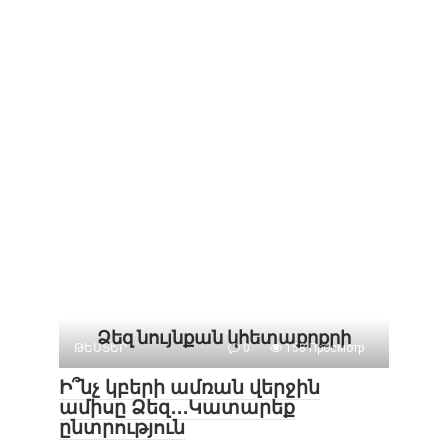
Ձեզ նույնքան կհետաքրքրի
ԹԵՍՏԵՐ
0
158 Просмотр
Ի՞նչ կբերի ամռան վերջին
ամիսը Ձեզ․․․Կատարեք
ընտրություն