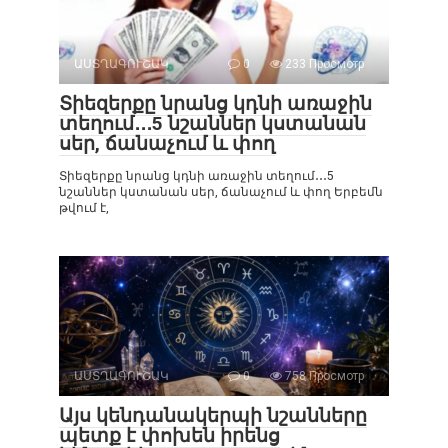
ԱՍՏՂԱԳՈՒՇԱԿ
0
233 Просмотр
Տիեզերքը նրանց կդնի առաջին
տեղում․․․5 նշաններ կստանան
սեր, ճանաչում և փող
Տիեզերքը նրանց կդնի առաջին տեղում․․․5
նշաններ կստանան սեր, ճանաչում և փող Երբեմն
թվում է,
ԱՍՏՂԱԳՈՒՇԱԿ
0
758 Просмотр
Այս կենդանակերպի նշանները
պետք է փոխեն իրենց