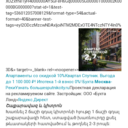
XUZxfhe1yH4000000AY5GFeH6Gq000005G00000T000002K00
000BG000000?stat-id=1&test-
tag=536012057008129&format-type=54&actual-
format=40&banner-test-
tags=eyI2ODczMzcwNDAxIjoiNTM2MDExOTE4NTczNTY4In0%
3D&» target=»_blank» rel=»noopener»>
Апартаменты со скидкой 10%
Квартал Спутник. Выгода
до 1 100 000 ₽! Ипотека 1-й взнос 0%! Бухта
Москва
-
Реки
Узнать больше
sputnikcity.ru
Проектная декларация
на рекламируемом сайте. Застройщик: ООО «Бухта
Лэнд»
Яндекс.Директ
Շաքարավազ և կիտրոն
Խառնել 2 ճաշի գդալ կիտրոնի հյութը 1 ճաշի գդալ
շաքարավազի հետ, ստացված խառնուրդը քսել
թևատակերի հատվածում և թողնել 2-3 րոպե: