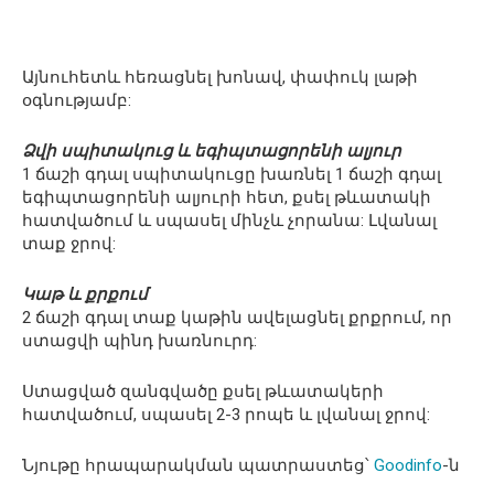
Այնուհետև հեռացնել խոնավ, փափուկ լաթի
օգնությամբ:
Ձվի սպիտակուց և եգիպտացորենի ալյուր
1 ճաշի գդալ սպիտակուցը խառնել 1 ճաշի գդալ
եգիպտացորենի ալյուրի հետ, քսել թևատակի
հատվածում և սպասել մինչև չորանա: Լվանալ
տաք ջրով:
Կաթ և քրքում
2 ճաշի գդալ տաք կաթին ավելացնել քրքրում, որ
ստացվի պինդ խառնուրդ:
Ստացված զանգվածը քսել թևատակերի
հատվածում, սպասել 2-3 րոպե և լվանալ ջրով:
Նյութը հրապարակման պատրաստեց՝
Goodinfo
-ն