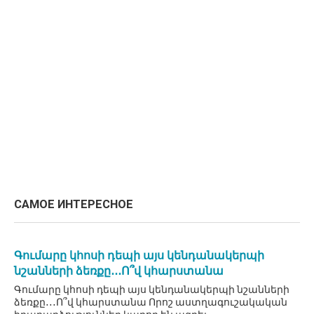
САМОЕ ИНТЕРЕСНОЕ
Գումարը կհոսի դեպի այս կենդանակերպի
նշանների ձեռքը․․․Ո՞վ կհարստանա
Գումարը կհոսի դեպի այս կենդանակերպի նշանների
ձեռքը․․․Ո՞վ կհարստանա Որոշ աստղագուշակական