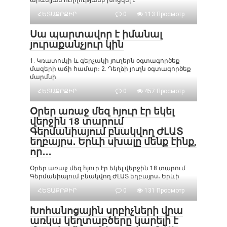
արևելյան ուղղությամբ խոցվել է
ՀԵՏԱՔՐՔԻՐ
0
113 Просмотр
Սա պարտավոր է իմանալ
յուրաքանչյուր կին
1. Կռատուկի և գերչակի յուղերն օգտագործեք
մազերի աճի համար։ 2. Դեղձի յուղն օգտագործեք
մարմնի
ՀԵՏԱՔՐՔԻՐ
0
457 Просмотр
Օրեր առաջ մեզ հյուր էր եկել
վերջին 18 տարում
Գերմանիայում բնակվող ԺԼԱՏ
եղբայրս․ Երևի սխալը մենք էինք,
որ․․․
Օրեր առաջ մեզ հյուր էր եկել վերջին 18 տարում
Գերմանիայում բնակվող ԺԼԱՏ եղբայրս․ Երևի
ՀԵՏԱՔՐՔԻՐ
0
131 Просмотр
Խոհանոցային սրբիչների վրա
առկա կեղտաբծերը կարելի է