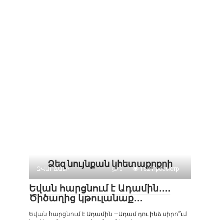
Ձեզ նույնքան կհետաքրքրի
ԶՎԱՐՃԱԼԻ
0
162 Просмотр
Եվան հարցնում է Ադամին․․․․
Ծիծաղից կթուլանաք․․․
Եվան հարցնում է Ադամին —Ադամ դու ինձ սիրո՞ւմ