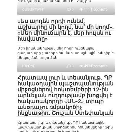
ես: Ադամը պատասխանում է. —Հա, բա
ՀԵՏԱՔՐՔԻՐ
0
111 Просмотр
«Ես արդեն որդի ունեմ,
աշխարհը մի կողմ, նա՝ մի կողմ».
«Մեր մինուճարն է, մեր հույսն ու
հավատը»
Մեր իրականության մեջ որդի ունենալու
գաղափարը շատերի համար առաջնային խնդիր է:
Անպայման ուզում են
ԼՈՒՐԵՐ
0
493 Просмотр
Հրատապ լուր և տեսանյութ․ ՊԲ
հակաօդային պաշտպանության
միջոցներով հոկտեմբերի 12-ին
արևելյան ուղղությամբ խոցվել է
հակառակորդի «ԱՆ-2» տիպի
անօդաչու ռմբակոծիչ
ինքնաթիռ․ Շուշան Ստեփանյան
Հրատապ լուր և տեսանյութ․ ՊԲ հակաօդային
պաշտպանության միջոցներով հոկտեմբերի 12-ին