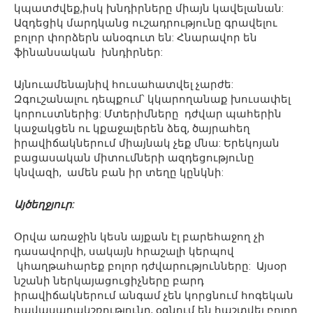
կպատժվեք,իսկ խնդիրները միայն կավելանան:
Ազդեցիկ մարդկանց ուշադրությունը գրավելու
բոլոր փորձերն անօգուտ են: Հնարավոր են
ֆինանսական խնդիրներ:
Այնուամենայնիվ հուսահատվել չարժե:
Զգուշանալու դեպքում՝ կկարողանաք խուսափել
կորուստներից: Մտերիմները դժվար պահերին
կաջակցեն ու կքաջալերեն ձեզ, ծայրահեղ
իրավիճակներում միայնակ չեք մնա: Երեկոյան
բացասական միտումների ազդեցությունը
կնվազի, ամեն բան իր տեղը կընկնի:
Այծեղջյուր:
Օրվա առաջին կեսն այքան էլ բարեհաջող չի
դասավորվի, սակայն հրաշալի կերպով
կհաղթահարեք բոլոր դժվարությունները: Այսօր
նշանի ներկայացուցիչները բարդ
իրավիճակներում անգամ չեն կորցնում հոգեկան
հավասարակշռությունը, օգնում են հաշտվել բոլոր