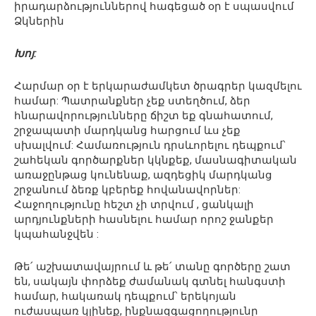
իրադարձություններով հագեցած օր է սպասվում
Ձկներին
Խոյ:
Հարմար օր է երկարաժամկետ ծրագրեր կազմելու
համար: Պատրանքներ չեք ստեղծում, ձեր
հնարավորությունները ճիշտ եք գնահատում,
շրջապատի մարդկանց հարցում ևս չեք
սխալվում: Համառություն դրսևորելու դեպքում՝
շահեկան գործարքներ կկնքեք, մասնագիտական
առաջընթաց կունենաք, ազդեցիկ մարդկանց
շրջանում ձեռք կբերեք հովանավորներ:
Հաջողությունը հեշտ չի տրվում , ցանկալի
արդյունքների հասնելու համար որոշ ջանքեր
կպահանջվեն :
Թե՛ աշխատավայրում և թե՛ տանը գործերը շատ
են, սակայն փորձեք ժամանակ գտնել հանգստի
համար, հակառակ դեպքում՝ երեկոյան
ուժասպառ կլինեք, ինքնազգացողությունը