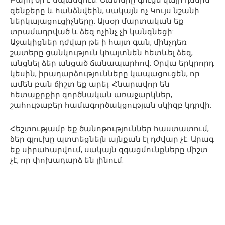
Բարդ օր է սպասվում: Շատերը գուցե վայր դնեին
զենքերը և հանձնվեին, սակայն ոչ Կույս նշանի
ներկայացուցիչները: Այսօր մարտական եք
տրամադրված և ձեզ ոչինչ չի կանգնեցի:
Աջակիցներ դժվար թե ի հայտ գան, մինչդեռ
շատերը ցանկություն կհայտնեն հետևել ձեզ,
անցնել ձեր անցած ճանապարհով: Օրվա երկրորդ
կեսին, իրադարձությունները կապացուցեն, որ
ամեն բան ճիշտ եք արել: Հնարավոր են
հետաքրքիր գործնական առաջարկներ,
շահութաբեր համագործակցության սկիզբ կդրվի:
Հեշտությամբ եք ծանոթություններ հաստատում,
ձեր գլուխը պտտեցնելն այնքան էլ դժվար չէ: Արագ
եք սիրահարվում, սակայն զգացմունքները միշտ
չէ, որ փոխադարձ են լինում: