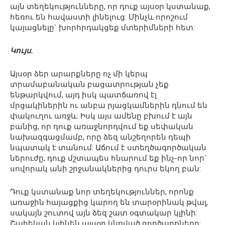
այն տեղեկությունները, որ դուք այսօր կստանաք,
հեռու են հավաստի լինելուց: Մինչև որոշում
կայացնելը` խորհրդակցեք մտերիմների հետ:
Կույս.
Այսօր ձեր արարքները ոչ մի կերպ
տրամաբանական բացատրության չեք
ենթարկվում, այդ իսկ պատճառով էլ
մրցակիներին ու անբա րյացկամներին դնում են
փակուղու առջև: Իսկ այս ամենը բխում է այն
բանից, որ դուք առաջնորդվում եք սեփական
նախազգացմամբ, որը ձեզ անշեղորեն դեպի
նպատակ է տանում: Աճում է ստեղծագործական
ներուժը, դուք մշտապես հնարում եք ինչ-որ նոր`
սովորակ անի շրջանակներից դուրս եկող բան:
Դուք կստանաք նոր տեղեկություններ, որոնք
առաջին հայացքից կարող են տարօրինակ թվալ,
սակայն շուտով այն ձեզ շատ օգտակար կլինի:
Շահեկան կլինեն այսօր կնքված գործարքները: