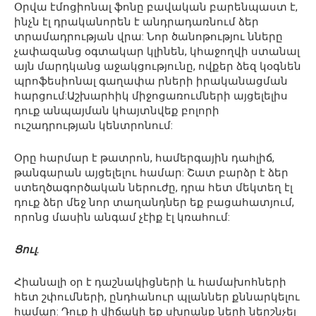
Օրվա էմոցիոնալ ֆոնը բավական բարենպաստ է,
ինչն էլ դրականորեն է անդրադառնում ձեր
տրամադրության վրա: Նոր ծանոթությու նները
չափազանց օգտակար կլինեն, կհաջողվի ստանալ
այն մարդկանց աջակցությունը, ովքեր ձեզ կօգնեն
պրոֆեսիոնալ գաղափա րների իրականացման
հարցում:Աշխարհիկ միջոցառումների այցելելիս
դուք անպայման կհայտնվեք բոլորի
ուշադրության կենտրոնում:
Օրը հարմար է թատրոն, համերգային դահլիճ,
թանգարան այցելելու համար: Շատ բարձր է ձեր
ստեղծագործական ներուժը, դրա հետ մեկտեղ էլ
դուք ձեր մեջ նոր տաղանդներ եք բացահատյում,
որոնց մասին անգամ չէիք էլ կռահում:
Ցուլ.
Հիանալի օր է դաշնակիցների և համախոհների
հետ շփումների, ընդհանուր պլաններ քննարկելու
համար: Դուք ի վիճակի եք սխրանք ների ներշնչել