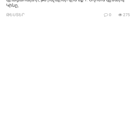
Կինը,
ԹԵՍՏԵՐ
0
275