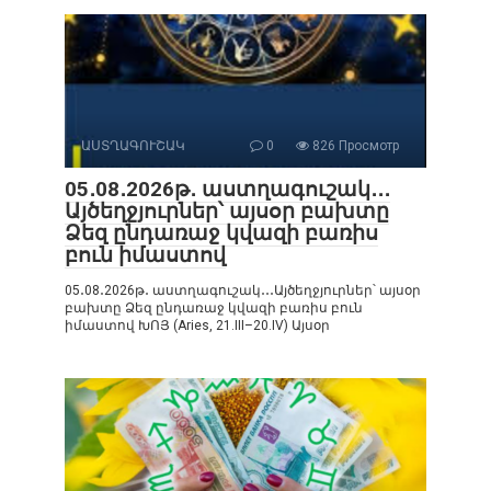
ԱՍՏՂԱԳՈՒՇԱԿ
0
826 Просмотр
05․08․2026թ․ աստղագուշակ․․․
Այծեղջյուրներ՝ այսօր բախտը
Ձեզ ընդառաջ կվազի բառիս
բուն իմաստով
05․08․2026թ․ աստղագուշակ․․․Այծեղջյուրներ՝ այսօր
բախտը Ձեզ ընդառաջ կվազի բառիս բուն
իմաստով ԽՈՅ (Aries, 21.III–20.IV) Այսօր