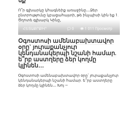
եք
Ո՞ր գլխարկը կհագնեիք առաջինը․․․Ձեր
ընտրությունը կբացահայտի, թե ինչպիսի կին եք 1.
Ծղոտե գլխարկ Կինը,
ՀԵՏԱՔՐՔԻՐ
0
1 011 Просмотр
Օգոստոսի ամենաբախտավոր
օրը` յուրաքանչյուր
կենդանակերպի նշանի համար.
ե՞րբ աստղերը ձեր կողմը
կլինեն․․․
Օգոստոսի ամենաբախտավոր օրը` յուրաքանչյուր
կենդանակերպի նշանի համար. ե՞րբ աստղերը
ձեր կողմը կլինեն․․․ Խոյ —