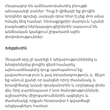
Հնարավոր են ամենառոմանտիկ բնույթի
անսպասելի բաներ: Դուք ի վիճակի եք լիովին
կորցներ գլուխը, սակայն դրա հետ էլ չեք մոռ անա
հմայել ձեզ համար հետաքրքրիր մարդուն: Նշանի
բազմաթիվ ներկայացուցիչներին սպասում են
անձնական կյանքում շրջադարձ ային
փոփոխություններ:
Խեցգետին.
Չնայած օրը չի կարելի է դժվարություններից և
խնդիրներից լիովին զերծ համարել,
այնուամենայնիվ դուք պահպանում եք
լավատեսութ յուն և լավ տրամադրություն, և ճիշտ
եք անում, քանի որ կանցնի որոշ ժամանակ, և
իրավիճակը կսկսի դրականորեն և սրընթաց փոխ
վել: Օրը բարենպաստ է նոր ծանոթությունների,
աշխարհիկ միջոցառումներին այցելելու և
ժամանակը որքան հնարավոր է զվարճալի
անցկացնելու համար: