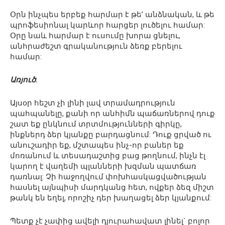
Օրն ինչպես երբեք հարմար է թե’ անձնական, և թե
պրոֆեսիոնալ կարևոր հարցեր լուծելու համար:
Օրը նաև հարմար է ուսումը խորա ցնելու,
անհրաժեշտ գրականություն ձեռք բերելու
համար:
Առյուծ.
Այսօր հեշտ չի լինի լավ տրամադրություն
պահպանելը, քանի որ անհիմն պաճառներով դուք
շատ եք ընկնում տրտմությունների գիրկը,
ինքներդ ձեր կյանքը բարդացնում: Դուք ցրված ու
անուշադիր եք, մշտապես ինչ-որ բաներ եք
մոռանում և տեսադաշտից բաց թողնում, ինչն էլ
կարող է վաղեմի պլանների խզման պատճառ
դառնալ: Չի հաջողվում փոխհասկացվածության
հասնել այնպիսի մարդկանց հետ, ովքեր ձեզ միշտ
թանկ են եղել, որոշիչ դեր խաղացել ձեր կյանքում:
Պետք չէ չափից ավելի դյուրահավատ լինել` բոլոր