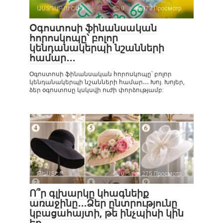
ԱՍՏՂԱԳՈՒՇԱԿ
0
973 Просмотр
Օգոստոսի ֆինանսական
հորոսկոպը՝ բոլոր
կենդանակերպի նշանների
համար․․․
Օգոստոսի ֆինանսական հորոսկոպը՝ բոլոր
կենդանակերպի նշանների համար․․․ Խոյ. Խոյեր,
ձեր օգոստոսը կսկսվի ուժի փորձությամբ:
ԹԵՍՏԵՐ
0
275 Просмотр
Ո՞ր գլխարկը կհագնեիք
առաջինը․․․Ձեր ընտրությունը
կբացահայտի, թե ինչպիսի կին