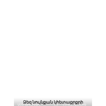
Ձեզ նույնքան կհետաքրքրի
ԱՍՏՂԱԳՈՒՇԱԿ
0
3 506 Просмотр