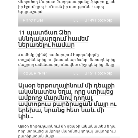
Վերլուծող Մարատ Բաղդասարյանը ֆեյսբուքյան
իր էջում գրել է. «Ռուսն իր ռսությունն է արել
Երկրաշարժ
ԲՈՒԺ ԻՆՖՈ
0
149 Просмотр
11 պատճառ Ձեր
սննդակարգում համեմ
ներառելու համար
Համեմը (գինձ) համարվում է օրգանիզմը
տոքսիններից ու վնասակար ծանր մետաղներից
մաքրող ամենաարդյունավետ միջոցներից մեկը:
ՀԵՏԱՔՐՔԻՐ
0
151 Просмотр
Այսօր երթուղայինում մի դեպքի
ականատես եղա, որը ստիպեց
ամբողջ մարմնով դողալ.
ավտոբուս բարձրացան մայր ու
երեխա, նրանց հետ նաև մի
կին…
Այսօր երթուղայինում մի դեպքի ականատես եղա,
որը ստիպեց ամբողջ մարմնով դողալ. ավտոբուս
բարձրացան մայր