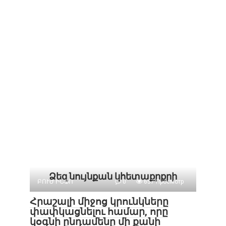
Ձեզ նույնքան կհետաքրքրի
ԲՈՒԺ ԻՆՖՈ
0
657 Просмотр
Հրաշալի միջոց կրունկները
փափկացնելու համար, որը
կօգնի ընդամենը մի քանի