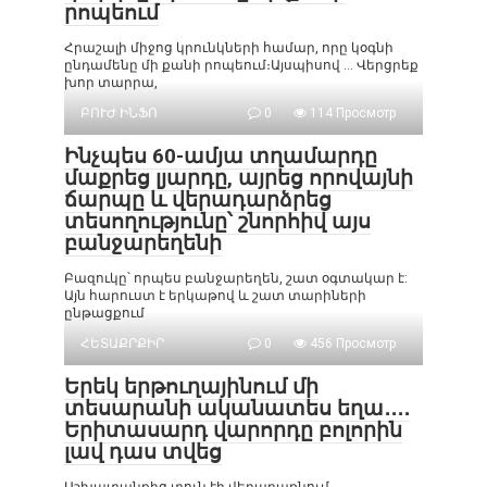
րոպեում
Հրաշալի միջոց կրունկների համար, որը կօգնի
ընդամենը մի քանի րոպեում։Այսպիսով … Վերցրեք
խոր տարրա,
ԲՈՒԺ ԻՆՖՈ
0
114 Просмотр
Ինչպես 60-ամյա տղամարդը
մաքրեց լյարդը, այրեց որովայնի
ճարպը և վերադարձրեց
տեսողությունը՝ շնորհիվ այս
բանջարեղենի
Բազուկը՝ որպես բանջարեղեն, շատ օգտակար է:
Այն հարուստ է երկաթով և շատ տարիների
ընթացքում
ՀԵՏԱՔՐՔԻՐ
0
456 Просмотр
Երեկ երթուղայինում մի
տեսարանի ականատես եղա․․․․
Երիտասարդ վարորդը բոլորին
լավ դաս տվեց