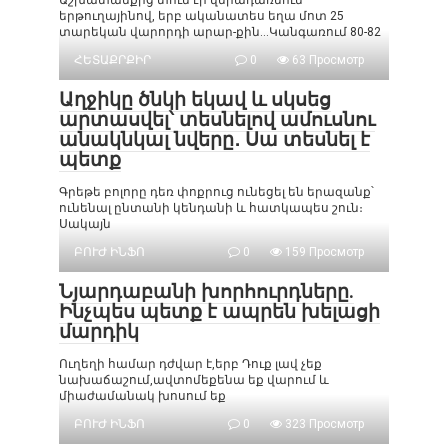
Աշխատանքից տուն էի վերադառնում
երթուղայինով, երբ ականատես եղա մոտ 25
տարեկան վարորդի արար-քին…Կանգառում 80-82
ՀԵՏԱՔՐՔԻՐ
0
63 Просмотр
Աղջիկը ծնկի եկավ և սկսեց
արտասվել՝ տեսնելով ամուսնու
անակնկալ նվերը․ Սա տեսնել է
պետք
Գրեթե բոլորը դեռ փոքրուց ունեցել են երազանք՝
ունենալ ընտանի կենդանի և հատկապես շուն։
Սակայն
ԲՈՒԺ ԻՆՖՈ
0
159 Просмотр
Նյարդաբանի խորհուրդները.
Ինչպես պետք է ապրեն խելացի
մարդիկ
Ուղեղի համար դժվար է,երբ Դուք լավ չեք
նախաճաշում,ավտոմեքենա եք վարում և
միաժամանակ խոսում եք
ԲՈՒԺ ԻՆՖՈ
0
323 Просмотр