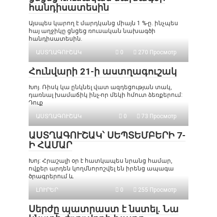
հանդիսատեսին
Այսպես կարող է մարդկանց միայն 1 %-ը. ինչպես
հայ աղջիկը ցնցեց ռուսական նախագծի
հանդիսատեսին.
ԱՍՏՂԱԳՈՒՇԱԿ
0
270 Просмотр
Հունվարի 21-ի աստղագուշակ
Խոյ. Ռիսկ կա ընկնել վատ ազդեցության տակ,
դառնալ խամաճիկ ինչ-որ մեկի հմուտ ձեռքերում:
Դուք
ԱՍՏՂԱԳՈՒՇԱԿ
0
73 Просмотр
ԱՍՏՂԱԳՈՒՇԱԿ՝ ՍԵՊՏԵՄԲԵՐԻ 7-
Ի ՀԱՄԱՐ
Խոյ: Հրաշալի օր է հատկապես նրանց համար,
ովքեր արդեն կողմնորոշվել են իրենց ապագա
ծրագրերում և
ԼՈՒՐԵՐ
0
255 Просмотр
Սերժը պատրաստ է նստել. Նա