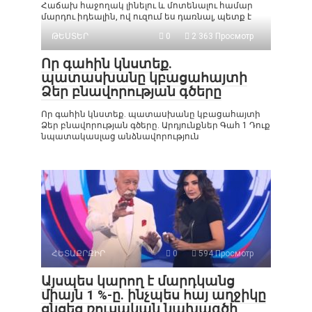
Հաճախ հաջողակ լինելու և մոտենալու համար
մարդու իդեալին, ով ուզում ես դառնալ, պետք է
ԹԵՍՏԵՐ
0
2 363 Просмотр
Որ գահին կնստեք.
պատասխանը կբացահայտի
Ձեր բնավորության գծերը
Որ գահին կնստեք. պատասխանը կբացահայտի
Ձեր բնավորության գծերը. Արդյունքներ Գահ 1 Դուք
նպատակասլաց անձնավորություն
ՀԵՏԱՔՐՔԻՐ
0
594 Просмотр
Այսպես կարող է մարդկանց
միայն 1 %-ը. ինչպես հայ աղջիկը
ցնցեց ռուսական նախագծի