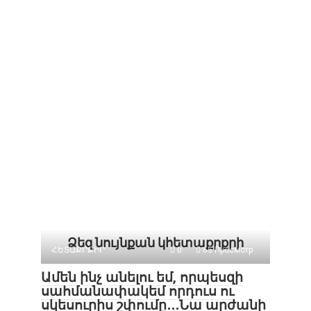
Ձեզ նույնքան կհետաքրքրի
ՀԵՏԱՔՐՔԻՐ
0
65 Просмотр
Ամեն ինչ անելու եմ, որպեսզի
սահմանափակեմ որդուս ու
սկեսուրիս շփումը․․․Նա արժանի