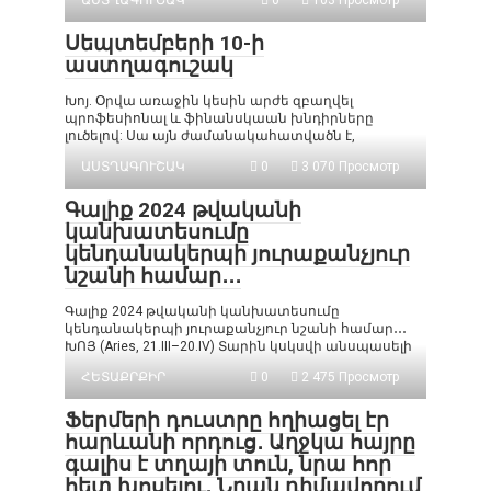
ԱՍՏՂԱԳՈՒՇԱԿ
0
103 Просмотр
Սեպտեմբերի 10-ի
աստղագուշակ
Խոյ. Օրվա առաջին կեսին արժե զբաղվել
պրոֆեսիոնալ և ֆինանսկաան խնդիրները
լուծելով: Սա այն ժամանակահատվածն է,
ԱՍՏՂԱԳՈՒՇԱԿ
0
3 070 Просмотр
Գալիք 2024 թվականի
կանխատեսումը
կենդանակերպի յուրաքանչյուր
նշանի համար․․․
Գալիք 2024 թվականի կանխատեսումը
կենդանակերպի յուրաքանչյուր նշանի համար․․․
ԽՈՅ (Aries, 21.III–20.IV) Տարին կսկսվի անսպասելի
ՀԵՏԱՔՐՔԻՐ
0
2 475 Просмотр
Ֆերմերի դուստրը հղիացել էր
հարևանի որդուց․ Աղջկա հայրը
գալիս է տղայի տուն, նրա հոր
հետ խոսելու․ Նրան դիմավորում