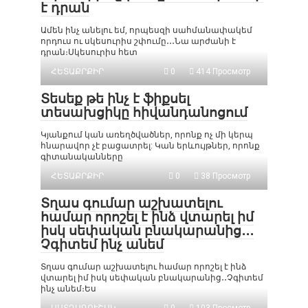
է դրան
Ամեն ինչ անելու եմ, որպեսզի սահմանափակեմ
որդուս ու սկեսուրիս շփումը․․․Նա արժանի է
դրան։Սկեսուրիս հետ
ՀԵՏԱՔՐՔԻՐ
0
414 Просмотр
Տեսեք թե ինչ է ֆիքսել
տեսախցիկը հիվանդանոցում
Կյանքում կան առեղծվածներ, որոնք ոչ մի կերպ
հնարավոր չէ բացատրել: Կան երևույթներ, որոնք
գիտանականները
ՀԵՏԱՔՐՔԻՐ
0
38 Просмотр
Տղաս գումար աշխատելու
համար որոշել է ինձ վտարել իմ
իսկ սեփական բնակարանից․․․
Չգիտեմ ինչ անեմ
Տղաս գումար աշխատելու համար որոշել է ինձ
վտարել իմ իսկ սեփական բնակարանից․․Չգիտեմ
ինչ անեմ։Ես