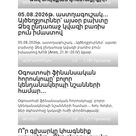
ԱՍՏՂԱԳՈՒՇԱԿ
0
793 Просмотр
05․08․2026թ․ աստղագուշակ․․․
Այծեղջյուրներ՝ այսօր բախտը
Ձեզ ընդառաջ կվազի բառիս
բուն իմաստով
05․08․2026թ․ աստղագուշակ․․․Այծեղջյուրներ՝ այսօր
բախտը Ձեզ ընդառաջ կվազի բառիս բուն
իմաստով ԽՈՅ (Aries, 21.III–20.IV) Այսօր
ԱՍՏՂԱԳՈՒՇԱԿ
0
787 Просмотр
Օգոստոսի ֆինանսական
հորոսկոպը՝ բոլոր
կենդանակերպի նշանների
համար․․․
Օգոստոսի ֆինանսական հորոսկոպը՝ բոլոր
կենդանակերպի նշանների համար․․․ Խոյ. Խոյեր,
ձեր օգոստոսը կսկսվի ուժի փորձությամբ:
ԹԵՍՏԵՐ
0
217 Просмотр
Ո՞ր գլխարկը կհագնեիք