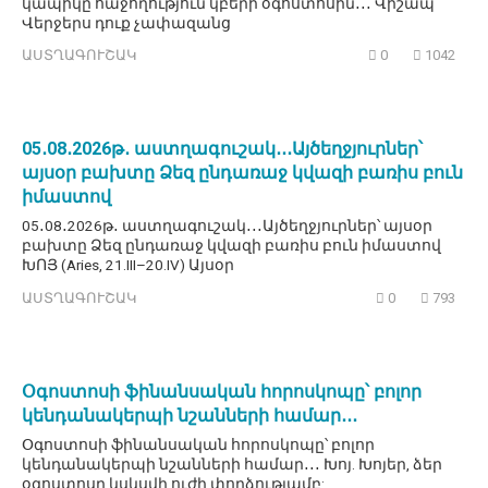
կապիկը հաջողություն կբերի օգոստոսին․․․ Վիշապ
Վերջերս դուք չափազանց
ԱՍՏՂԱԳՈՒՇԱԿ
0
1042
05․08․2026թ․ աստղագուշակ․․․Այծեղջյուրներ՝
այսօր բախտը Ձեզ ընդառաջ կվազի բառիս բուն
իմաստով
05․08․2026թ․ աստղագուշակ․․․Այծեղջյուրներ՝ այսօր
բախտը Ձեզ ընդառաջ կվազի բառիս բուն իմաստով
ԽՈՅ (Aries, 21.III–20.IV) Այսօր
ԱՍՏՂԱԳՈՒՇԱԿ
0
793
Օգոստոսի ֆինանսական հորոսկոպը՝ բոլոր
կենդանակերպի նշանների համար․․․
Օգոստոսի ֆինանսական հորոսկոպը՝ բոլոր
կենդանակերպի նշանների համար․․․ Խոյ. Խոյեր, ձեր
օգոստոսը կսկսվի ուժի փորձությամբ: