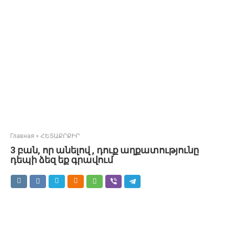
Главная
»
ՀԵՏԱՔՐՔԻՐ
3 բան, որ անելով , դուք աղքատությունը
դեպի ձեզ եք գրավում