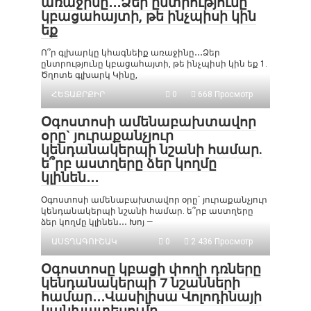
առաջինը․․․Ձեր ընտրությունը
կբացահայտի, թե ինչպիսի կին
եք
Ո՞ր գլխարկը կհագնեիք առաջինը․․․Ձեր
ընտրությունը կբացահայտի, թե ինչպիսի կին եք 1.
Ծղոտե գլխարկ Կինը,
ՀԵՏԱՔՐՔԻՐ
0
668 Просмотр
Օգոստոսի ամենաբախտավոր
օրը` յուրաքանչյուր
կենդանակերպի նշանի համար.
ե՞րբ աստղերը ձեր կողմը
կլինեն․․․
Օգոստոսի ամենաբախտավոր օրը` յուրաքանչյուր
կենդանակերպի նշանի համար. ե՞րբ աստղերը
ձեր կողմը կլինեն․․․ Խոյ —
ԱՍՏՂԱԳՈՒՇԱԿ
0
2 436 Просмотр
Օգոստոսը կբացի փողի դռները
կենդանակերպի 7 նշանների
համար․․․Վասիլիսա Վոլոդինայի
կանխատեսումը