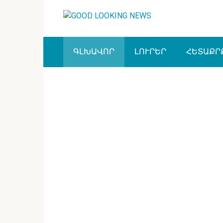
Перейти
к
контенту
ԳԼԽԱՎՈՐ
ԼՈՒՐԵՐ
ՀԵՏԱՔՐ