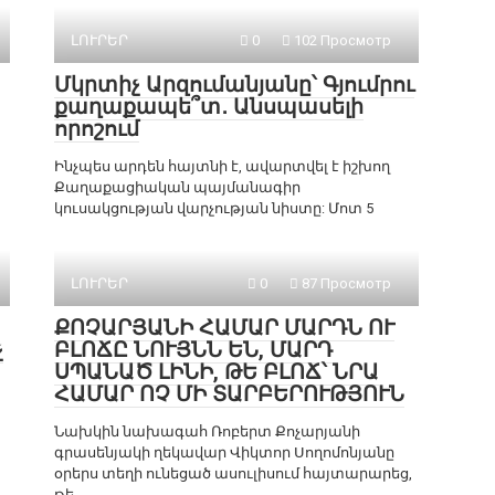
ԼՈՒՐԵՐ
0
102 Просмотр
Մկրտիչ Արզումանյանը՝ Գյումրու
քաղաքապե՞տ․ Անսպասելի
որոշում
Ինչպես արդեն հայտնի է, ավարտվել է իշխող
Քաղաքացիական պայմանագիր
կուսակցության վարչության նիստը: Մոտ 5
ԼՈՒՐԵՐ
0
87 Просмотр
ՔՈՉԱՐՅԱՆԻ ՀԱՄԱՐ ՄԱՐԴՆ ՈՒ
չ
ԲԼՈՃԸ ՆՈՒՅՆՆ ԵՆ, ՄԱՐԴ
ՍՊԱՆԱԾ ԼԻՆԻ, ԹԵ ԲԼՈՃ՝ ՆՐԱ
ՀԱՄԱՐ ՈՉ ՄԻ ՏԱՐԲԵՐՈՒԹՅՈՒՆ
Նախկին նախագահ Ռոբերտ Քոչարյանի
գրասենյակի ղեկավար Վիկտոր Սողոմոնյանը
օրերս տեղի ունեցած ասուլիսում հայտարարեց,
թե