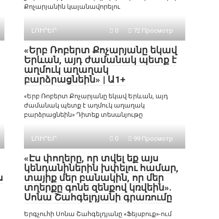
Քոչարյանին կալանավորելու
ԼՈՒՐԵՐ
0
72 Просмотр
«Երբ Ռոբերտ Քոչարյանը եկավ
Երևան, այդ ժամանակ պետք է
աղմուկ աղաղակ
բարձրացնեին» | Ա1+
«Երբ Ռոբերտ Քոչարյանը եկավ Երևան, այդ
ժամանակ պետք է աղմուկ աղաղակ
բարձրացնեին» Դիտեք տեսանյութը
ԼՈՒՐԵՐ
0
99 Просмотр
«Էս փողերը, որ տվել եք այս
կենդանիներին խփելու համար,
ս
տայիք մեր բանակին, որ մեր
տղերքը գոնե զենքով կռվեին».
Սոնա Շահգելդյանի գրառումը
Երգչուհի Սոնա Շահգելդյանը «Ֆեյսբուք»-ում