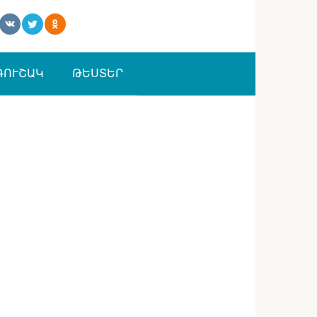
ԳՈՒՇԱԿ
ԹԵՍՏԵՐ