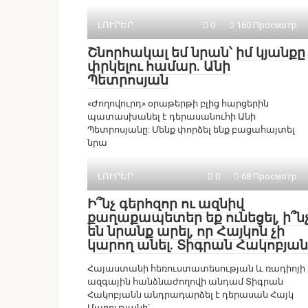
ԼՈՒՐԵՐ
0
160 Просмотр
Շնորհակալ եմ նրան՝ իմ կյանքը
փրկելու համար. Անի
Պետրոսյան
«Ժողովուրդ» օրաթերթի բլից հարցերին
պատասխանել է դերասանուհի Անի
Պետրոսյանը: Մենք փորձել ենք բացահայտել
նրա
ԼՈՒՐԵՐ
0
68 Просмотр
Ի՞նչ գերհզոր ու ազնիվ
քաղաքապետեր եք ունեցել, ի՞ն
են նրանք արել, որ Հայկոն չի
կարող անել. Տիգրան Հակոբյան
Հայաստանի հեռուստատեսության և ռադիոյի
ազգային հանձնաժողովի անդամ Տիգրան
Հակոբյանն անդրադարձել է դերասան Հայկ
Մարությանի՝