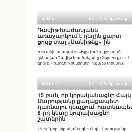
ԼՈՒՐԵՐ
0
63 Просмотр
Դավիթ Խաժակյանն
առաջարկում է դեղին քարտ
ցույց տալ «Սանիթեք»-ին
Երևանի ավագանու «Ելք» խմբակցության
ղեկավար Դավիթ Խաժակյանը «Ֆեյսբուք»-ում
գրել է. «Հարգելի ընկերներ, ինչպես տեսնում
ԼՈՒՐԵՐ
0
82 Просмотр
15 բան, որ կիրականացնի Հայկ
Մարությանը քաղաքապետ
դառնալու դեպքում. հատկապե
6-րդ կետը կուրախացնի
շատերին
15 բան, որ կիրականացնի Հայկ Մարությանը