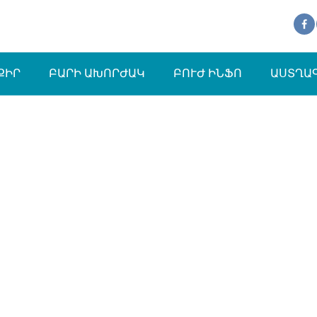
ՔԻՐ
ԲԱՐԻ ԱԽՈՐԺԱԿ
ԲՈՒԺ ԻՆՖՈ
ԱՍՏՂԱ