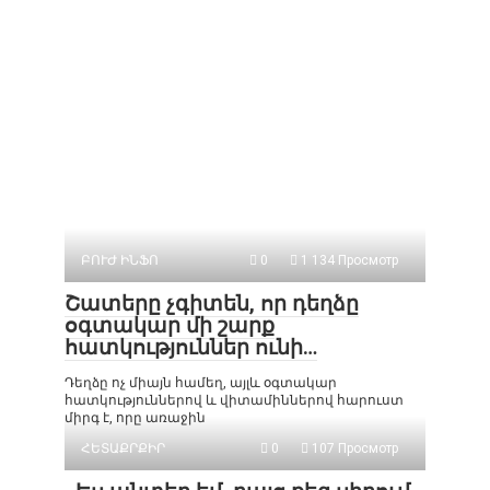
ԲՈՒԺ ԻՆՖՈ
0
1 134 Просмотр
Շատերը չգիտեն, որ դեղձը
օգտակար մի շարք
հատկություններ ունի…
Դեղձը ոչ միայն համեղ, այլև օգտակար
հատկություններով և վիտամիններով հարուստ
միրգ է, որը առաջին
ՀԵՏԱՔՐՔԻՐ
0
107 Просмотр