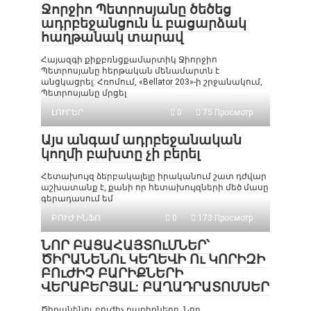
Ջորջիո Պետրոսյանը ծեծեց
ադրբեջանցուն և բացարձակ
հաղթանակ տարավ
Հայազգի քիքբռնցքամարտիկ Ջիորջիո
Պետրոսյանը հերթական մենամարտն է
անցկացրել: Հռոմում, «Bellator 203»-ի շրջանակում,
Պետրոսյանը մրցել
ԼՈՒՐԵՐ
0
75 Просмотр
Այս անգամ ադրբեջանական
կողմի բախտը չի բերել
Հետախույզ ձերբակալելը իրականում շատ դժվար
աշխատանք է, քանի որ հետախույզների մեծ մասը
գերադասում եմ
ԲՈՒԺ ԻՆՖՈ
0
173 Просмотр
ՆՈՐ ԲԱՑԱՀԱՅՏՈւՄՆԵՐ՝
ԾԻՐԱՆԵՆՈւ ԿԵՂԵՎԻ Ու ԿՈՐԻԶԻ
ԲՈւԺԻՉ ԲԱՐԻՔՆԵՐԻ
ՎԵՐԱԲԵՐՅԱԼ: ԲԱՂԱԴՐԱՏՈՄՍԵՐ
Ծիրանենու բուժիչ բարիքները. Նոր