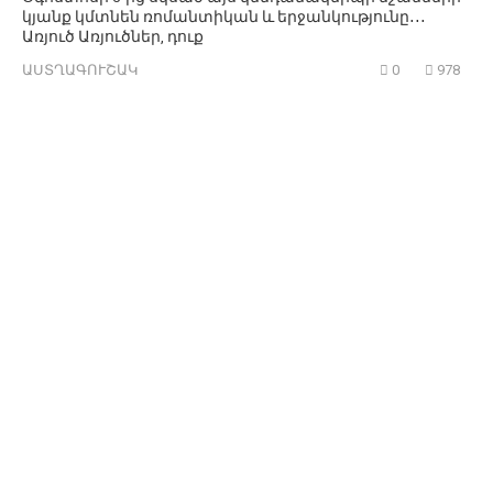
կյանք կմտնեն ռոմանտիկան և երջանկությունը․․․
Առյուծ Առյուծներ, դուք
ԱՍՏՂԱԳՈՒՇԱԿ
0
978