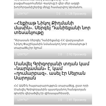
բացահայտումներ Վաղուց ի վեր մեր ազգի
խորհրդանիշերից մեկը համարվող Արմանու
ԼՈՒՐԵՐ
0
128 Просмотр
«Հեքիաթ Նիկոլ Քիդմանի
մասին». Սերգեյ Դանիելյանի նոր
տեսանյութը
Դերասան Սերգեյ Դանիելյանը ՀՀ վարչապետ
Նիկոլ Փաշինյանին նմանակող նոր տեսանյութ է
տարածել իր էջում:
ԼՈՒՐԵՐ
0
92 Просмотр
Մանվել Գրիգորյանի տղան կամ
«նարկաման» է, կամ
«ղումարբազ». ասել էր Սեյրան
Սարոյան
ՀՀ ԱԱԾ-ն հայտարարություն տարածեց, ըստ որի
Մանվել Գրիգորյանին պատկանող հանգստյան
գոտին վերածվել էր զինապահեստի,
ԼՈՒՐԵՐ
0
81 Просмотр