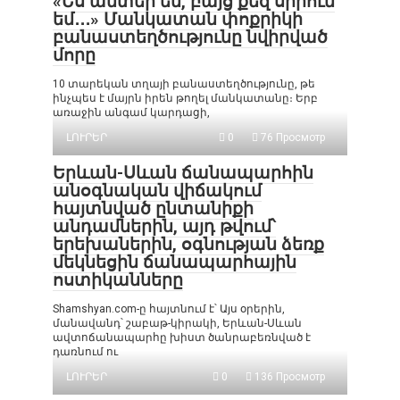
«Ես անտեր եմ, բայց քեզ սիրում
եմ․․․» Մանկատան փոքրիկի
բանաստեղծությունը նվիրված
մորը
10 տարեկան տղայի բանաստեղծությունը, թե
ինչպես է մայրն իրեն թողել մանկատանը։ Երբ
առաջին անգամ կարդացի,
ԼՈՒՐԵՐ
0
76 Просмотр
Երևան-Սևան ճանապարհին
անօգնական վիճակում
հայտնված ընտանիքի
անդամներին, այդ թվում՝
երեխաներին, օգնության ձեռք
մեկնեցին ճանապարհային
ոստիկանները
Shamshyan.com-ը հայտնում է՝ Այս օրերին,
մանավանդ՝ շաբաթ-կիրակի, Երևան-Սևան
ավտոճանապարհը խիստ ծանրաբեռնված է
դառնում ու
ԼՈՒՐԵՐ
0
136 Просмотр