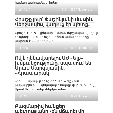
համար անհրաժեշտ իրեր,
ԼՈՒՐԵՐ
0
94 Просмотр
Հրաշք լուր՝ Փաշինյանի մասին.․
Վերջապես, վաղուց էր պետք…
Հրաշք լուր՝ Փաշինյանի մասին․Վերջապես, վաղուց
էր պետք․․․ «Այսօր աշխարհում ամեն երրորդը
ապրում է ավտորիտար
ԼՈՒՐԵՐ
0
71 Просмотр
Ով է ղեկավարելու ԱԺ «Ելք»
խմբակցությունը. սպասում են
Արամ Սարգսյանին.
«Հրապարակ»
«Հրապարակ» թերթը գրում է. ««Ելք»-ում
խմբակցության ղեկավարի հարցը չի լուծվի, մինչև
Արամ Սարգսյանը չներկայանա
ԼՈՒՐԵՐ
0
79 Просмотр
Բազմաթիվ հանքեր
պետությանը չեն վճարել մի