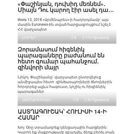
«Փաշինյան, դուխիդ մեռնեմ»․
Միայն Դու կարող էիր ասել դա․․․
Июль 13, 2018 «Արմենպրես»-ի հաղորդմամբ՝ այս
մասին Euronews-ին տված հարցազրույցում նշել է
ՀՀ վարչապետ
ԼՈՒՐԵՐ
0
115 Просмотр
Զորամասում հիգենիկ
պարագաները բաժանում են
հետո գումար պահանջում․
զինվորի մայր
Նիկոլ Փաշինյանը՝ վարչապետ ընտրվելուց
անմիջապես հետո զինծառայողների ծնողներին
հորդորեց այլևս հագուստ, կոշիկ ու հիգիենիկ
պարագաներ
ԱՍՏՂԱԳՈՒՇԱԿ
0
99 Просмотр
ԱՍՏՂԱԳՈՒՇԱԿ՝ ՀՈՒԼԻՍԻ 14-Ի
ՀԱՄԱՐ
Խոյ: Օրը տրամադրեք կենցաղային հարցերին:
Կարող եք մաքրությամբ զբաղվել, ձեռք բերել տան