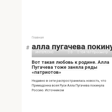
Главная
алла пугачева покин
ИНТЕРЕСНО
0
104 167 Просмотр
Вот такая любовь к родине. Алла
Пугачева тоже заняла ряды
«патриотов»
Недавно в сети распространилась новость, что
Примадонна всея Руси Алла Пугачева покинула
Россию. Источником