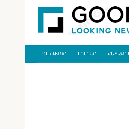
Перейти
к
контенту
ԳԼԽԱՎՈՐ
ԼՈՒՐԵՐ
ՀԵՏԱՔՐ