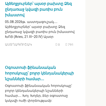
Այծեղջյուրներ՝ այսօր բախտը Ձեզ
ընդառաջ կվազի բառիս բուն
իմաստով
05․08․2026թ․ աստղագուշակ․․․
Այծեղջյուրներ՝ այսօր բախտը Ձեզ
ընդառաջ կվազի բառիս բուն իմաստով
ԽՈՅ (Aries, 21.III–20.IV) Այսօր
ԱՍՏՂԱԳՈՒՇԱԿ
0
791
Օգոստոսի ֆինանսական
հորոսկոպը՝ բոլոր կենդանակերպի
նշանների համար․․․
Օգոստոսի ֆինանսական հորոսկոպը՝
բոլոր կենդանակերպի նշանների
համար․․․ Խոյ. Խոյեր, ձեր օգոստոսը
կսկսվի ուժի փորձությամբ: