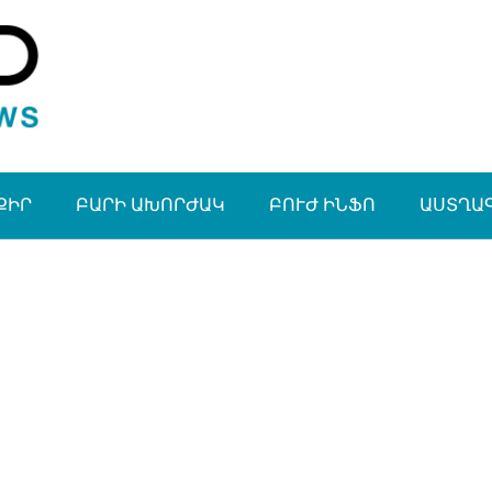
ՔԻՐ
ԲԱՐԻ ԱԽՈՐԺԱԿ
ԲՈՒԺ ԻՆՖՈ
ԱՍՏՂԱ