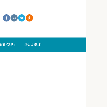
ԳՈՒՇԱԿ
ԹԵՍՏԵՐ