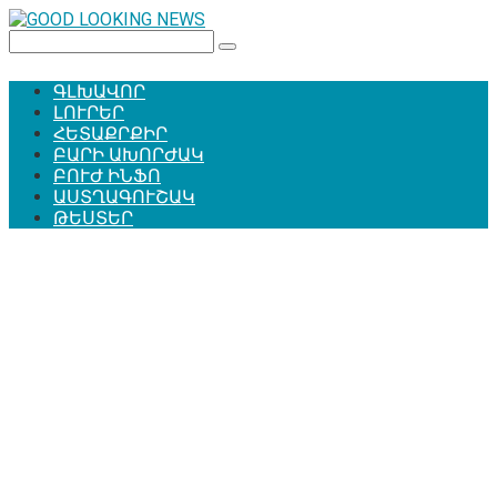
Перейти
к
Поиск:
контенту
ԳԼԽԱՎՈՐ
ԼՈՒՐԵՐ
ՀԵՏԱՔՐՔԻՐ
ԲԱՐԻ ԱԽՈՐԺԱԿ
ԲՈՒԺ ԻՆՖՈ
ԱՍՏՂԱԳՈՒՇԱԿ
ԹԵՍՏԵՐ