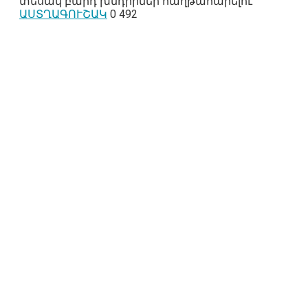
տեսակ բարդ խնդիրներ հաղթահարելու
ԱՍՏՂԱԳՈՒՇԱԿ
0
492