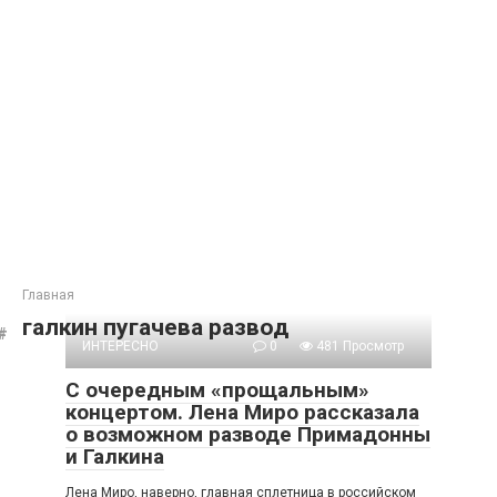
Главная
галкин пугачева развод
ИНТЕРЕСНО
0
481 Просмотр
С очередным «прощальным»
концертом. Лена Миро рассказала
о возможном разводе Примадонны
и Галкина
Лена Миро, наверно, главная сплетница в российском