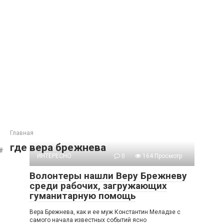
Главная
где вера брежнева
ИНТЕРЕСНО
0
164 Просмотр
Волонтеры нашли Веру Брежневу
среди рабочих, загружающих
гуманитарную помощь
Вера Брежнева, как и ее муж Константин Меладзе с
самого начала известных событий ясно