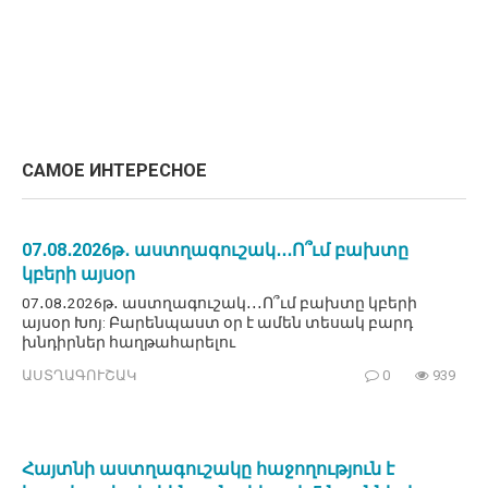
САМОЕ ИНТЕРЕСНОЕ
07․08․2026թ․ աստղագուշակ․․․Ո՞ւմ բախտը
կբերի այսօր
07․08․2026թ․ աստղագուշակ․․․Ո՞ւմ բախտը կբերի
այսօր Խոյ: Բարենպաստ օր է ամեն տեսակ բարդ
խնդիրներ հաղթահարելու
ԱՍՏՂԱԳՈՒՇԱԿ
0
939
Հայտնի աստղագուշակը հաջողություն է