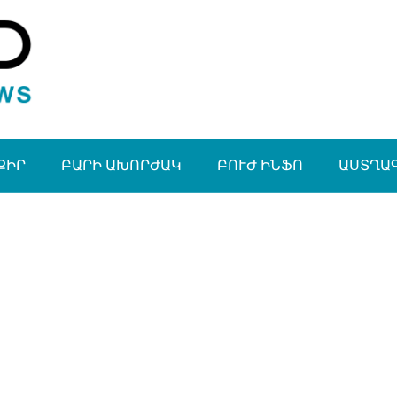
ՔԻՐ
ԲԱՐԻ ԱԽՈՐԺԱԿ
ԲՈՒԺ ԻՆՖՈ
ԱՍՏՂԱ