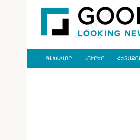
Перейти
к
контенту
ԳԼԽԱՎՈՐ
ԼՈՒՐԵՐ
ՀԵՏԱՔՐ