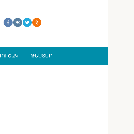
ԳՈՒՇԱԿ
ԹԵՍՏԵՐ