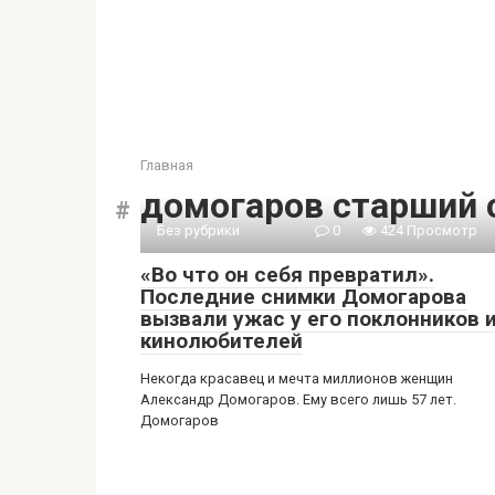
Главная
домогаров старший 
Без рубрики
0
424 Просмотр
«Во что он себя превратил».
Последние снимки Домогарова
вызвали ужас у его поклонников 
кинолюбителей
Некогда красавец и мечта миллионов женщин
Александр Домогаров. Ему всего лишь 57 лет.
Домогаров