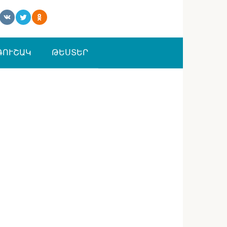
ԳՈՒՇԱԿ
ԹԵՍՏԵՐ