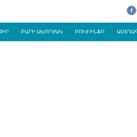
ՔԻՐ
ԲԱՐԻ ԱԽՈՐԺԱԿ
ԲՈՒԺ ԻՆՖՈ
ԱՍՏՂԱ