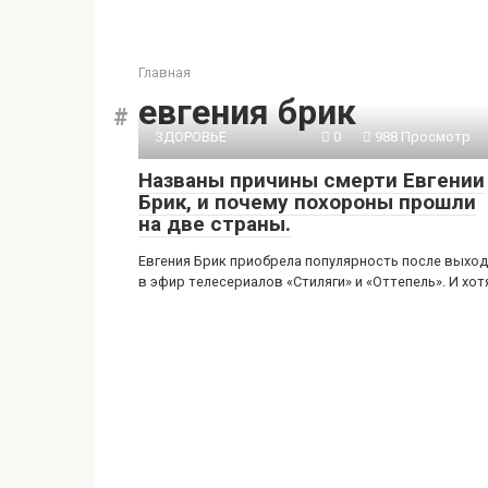
Главная
евгения брик
ЗДОРОВЬЕ
0
988 Просмотр
Названы причины смерти Евгении
Брик, и почему похороны прошли
на две страны.
Евгения Брик приобрела популярность после выхо
в эфир телесериалов «Стиляги» и «Оттепель». И хот