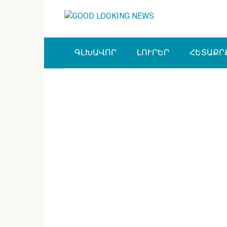
Перейти
к
контенту
ԳԼԽԱՎՈՐ
ԼՈՒՐԵՐ
ՀԵՏԱՔՐ