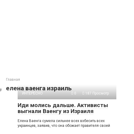
Главная
елена ваенга израиль
ИНТЕРЕСНО
0
187 Просмотр
Иди молись дальше. Активисты
выгнали Ваенгу из Израиля
Елена Ваенга сумела сильнее всех взбесить всех
украинцев, заявив, что она обожает правителя своей