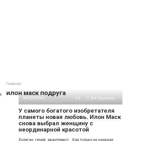
Главная
илон маск подруга
ИНТЕРЕСНО
0
264 Просмотр
У самого богатого изобретателя
планеты новая любовь. Илон Маск
снова выбрал женщину с
неординарной красотой
Хулиган, гений, авантюрист… Как только не назвали