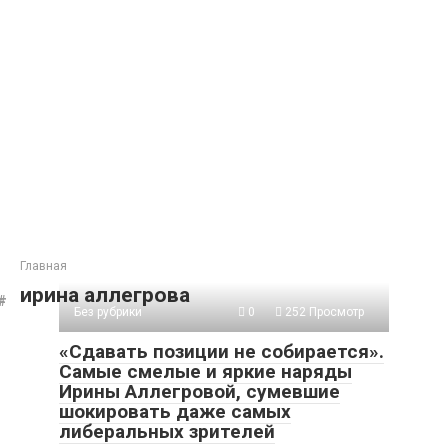
Главная
ирина аллегрова
Без рубрики
0
252 Просмотр
«Сдавать позиции не собирается».
Самые смелые и яркие наряды
Ирины Аллегровой, сумевшие
шокировать даже самых
либеральных зрителей