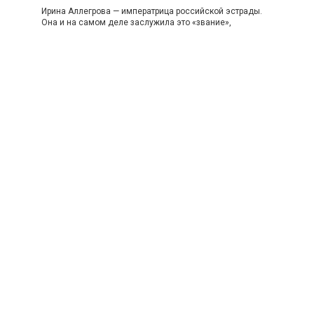
Ирина Аллегрова — императрица российской эстрады.
Она и на самом деле заслужила это «звание»,