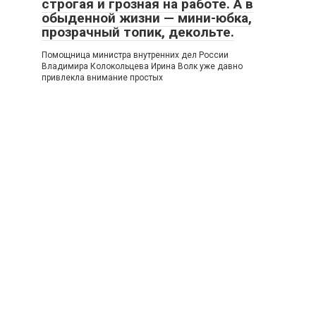
строгая и грозная на работе. А в
обыденной жизни — мини-юбка,
прозрачный топик, декольте.
Помощница министра внутренних дел России
Владимира Колокольцева Ирина Волк уже давно
привлекла внимание простых