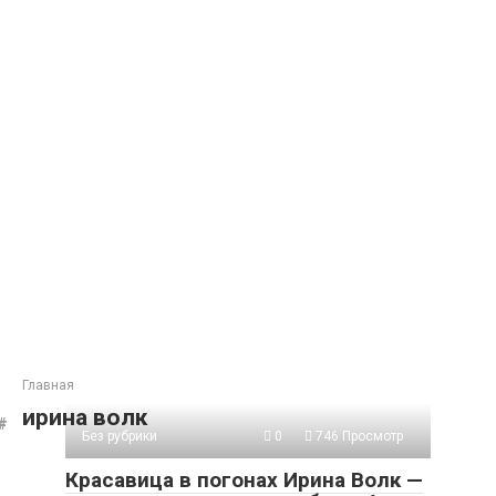
Главная
ирина волк
Без рубрики
0
746 Просмотр
Красавица в погонах Ирина Волк —