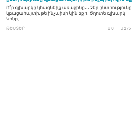
Ո՞ր գլխարկը կհագնեիք առաջինը․․․Ձեր ընտրությունը
կբացահայտի, թե ինչպիսի կին եք 1. Ծղոտե գլխարկ
Կինը,
ԹԵՍՏԵՐ
0
275