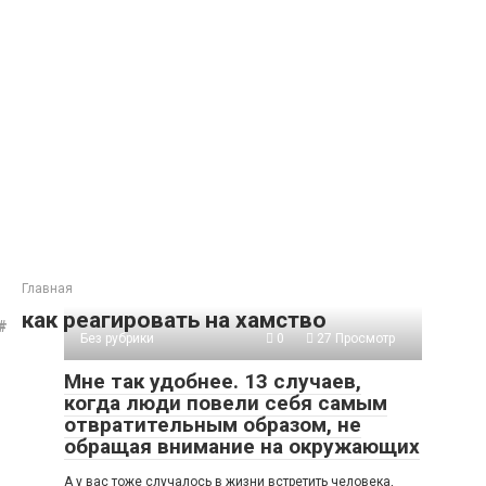
Главная
как реагировать на хамство
Без рубрики
0
27 Просмотр
Мне так удобнее. 13 случаев,
когда люди повели себя самым
отвратительным образом, не
обращая внимание на окружающих
А у вас тоже случалось в жизни встретить человека,