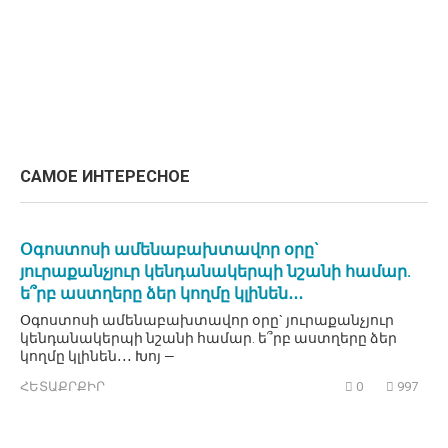
САМОЕ ИНТЕРЕСНОЕ
Օգոստոսի ամենաբախտավոր օրը`
յուրաքանչյուր կենդանակերպի նշանի համար.
ե՞րբ աստղերը ձեր կողմը կլինեն․․․
Օգոստոսի ամենաբախտավոր օրը` յուրաքանչյուր
կենդանակերպի նշանի համար. ե՞րբ աստղերը ձեր
կողմը կլինեն․․․ Խոյ —
ՀԵՏԱՔՐՔԻՐ
0
997